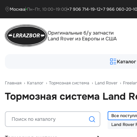
Москва
Пн–Пт, 10:00–19:00
+7 906 714-19-12
+7 966 060-20-1
Оригинальные б/у запчасти
Land Rover из Европы и США
Каталог
Главная
›
Катало
›
Тормозная система
›
Land Rover
›
Freela
Тормозная система Land R
Все поступ
Land Rover 