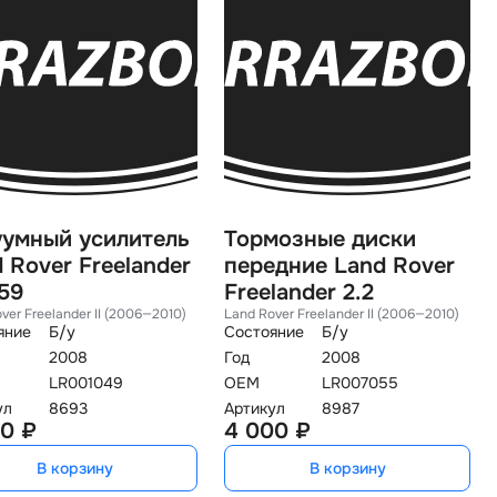
уумный усилитель
Тормозные диски
 Rover Freelander
передние Land Rover
59
Freelander 2.2
ver Freelander II (2006—2010)
Land Rover Freelander II (2006—2010)
яние
Б/у
Состояние
Б/у
2008
Год
2008
LR001049
OEM
LR007055
ул
8693
Артикул
8987
0 ₽
4 000 ₽
В корзину
В корзину