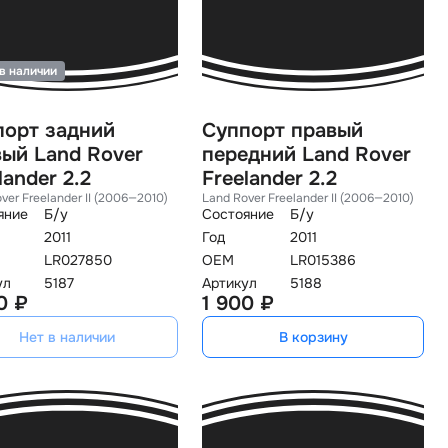
в наличии
порт задний
Суппорт правый
ый Land Rover
передний Land Rover
lander 2.2
Freelander 2.2
ver Freelander II (2006—2010)
Land Rover Freelander II (2006—2010)
яние
Б/у
Состояние
Б/у
2011
Год
2011
LR027850
OEM
LR015386
ул
5187
Артикул
5188
0 ₽
1 900 ₽
Нет в наличии
В корзину