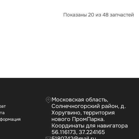
Показаны 20 из 48 запчастей
Московская область,
Солнечногорский район, д.
рат
Хоругвино, территория
ата
нового ПромПарка.
нформация
Координаты для навигатора
56.116173, 37.224165
5180742@mail.ru