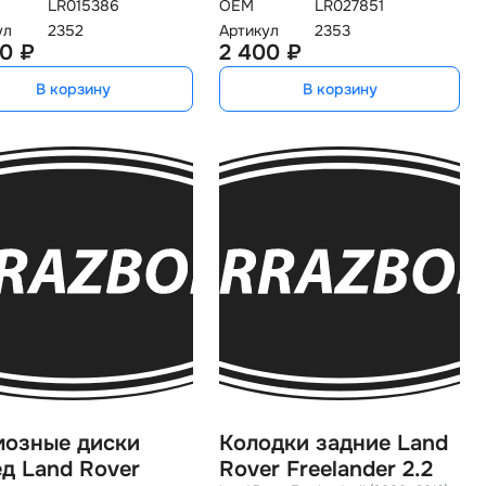
LR015386
OEM
LR027851
ул
2352
Артикул
2353
0 ₽
2 400 ₽
В корзину
В корзину
мозные диски
Колодки задние Land
д Land Rover
Rover Freelander 2.2