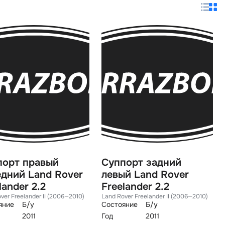
порт правый
Суппорт задний
дний Land Rover
левый Land Rover
lander 2.2
Freelander 2.2
ver Freelander II (2006—2010)
Land Rover Freelander II (2006—2010)
яние
Б/у
Состояние
Б/у
2011
Год
2011