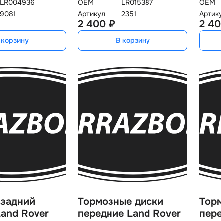
LR004936
OEM
LR015387
OEM
9081
Артикул
2351
Артик
2 400 ₽
2 40
 корзину
В корзину
 задний
Тормозные диски
Тор
and Rover
передние Land Rover
пере