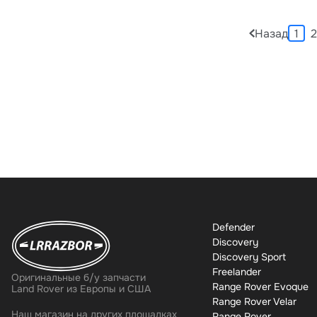
Назад
1
2
Defender
Discovery
Discovery Sport
Freelander
Оригинальные б/у запчасти
Range Rover Evoque
Land Rover из Европы и США
Range Rover Velar
Наш магазин на других площадках
Range Rover