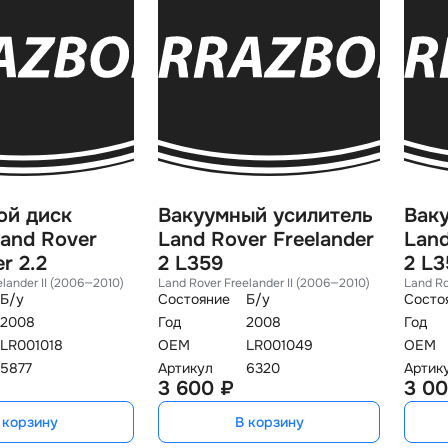
ой диск
Вакуумный усилитель
Вак
and Rover
Land Rover Freelander
Land
r 2.2
2 L359
2 L3
elander II (2006—2010)
Land Rover Freelander II (2006—2010)
Land Ro
Б/у
Состояние
Б/у
Состо
2008
Год
2008
Год
LR001018
OEM
LR001049
OEM
5877
Артикул
6320
Артик
3 600 ₽
3 00
 корзину
В корзину