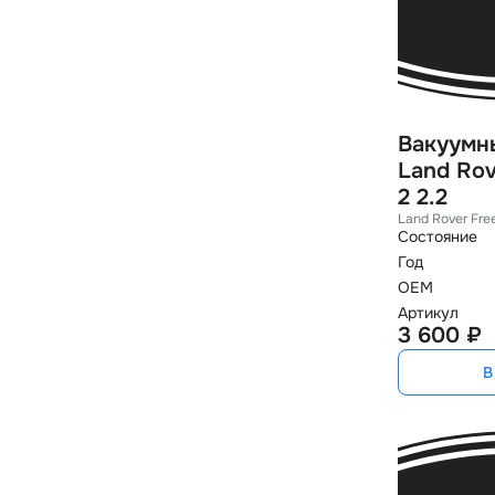
Вакуумн
Land Rov
2 2.2
Land Rover Fre
Состояние
Год
OEM
Артикул
3 600 ₽
В