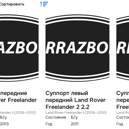
Сортировать
 передние
Суппорт левый
Суп
er Freelander
передний Land Rover
пере
Freelander 2 2.2
Free
elander II (2006—2010)
Land Rover Freelander II (2006—2010)
Land Ro
Б/у
Состояние
Б/у
Состо
2013
Год
2011
Год