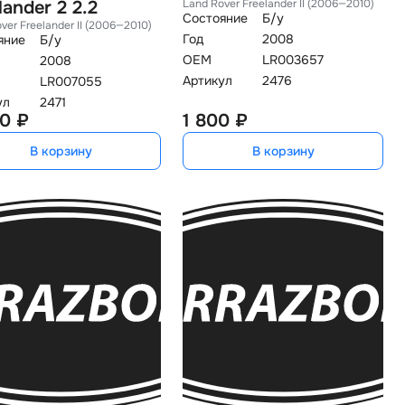
lander 2 2.2
Land Rover Freelander II (2006—2010)
Состояние
Б/у
ver Freelander II (2006—2010)
Год
2008
яние
Б/у
OEM
LR003657
2008
Артикул
2476
LR007055
ул
2471
0 ₽
1 800 ₽
В корзину
В корзину