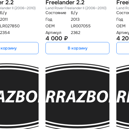
r 2.2
Freelander 2.2
Free
elander II (2006—2010)
Land Rover Freelander II (2006—2010)
Land Ro
Б/у
Состояние
Б/у
Состо
2011
Год
2013
Год
LR027850
OEM
LR007055
OEM
2354
Артикул
2362
Артик
4 000 ₽
4 20
 корзину
В корзину