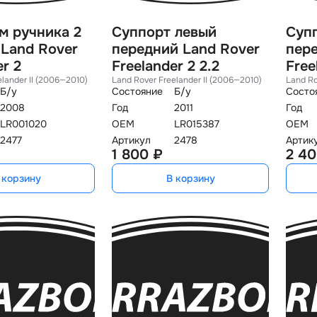
м ручника 2
Суппорт левый
Суп
Land Rover
передний Land Rover
пере
er 2
Freelander 2 2.2
Free
elander II (2006—2010)
Land Rover Freelander II (2006—2010)
Land Ro
Б/у
Состояние
Б/у
Состо
2008
Год
2011
Год
LR001020
OEM
LR015387
OEM
2477
Артикул
2478
Артик
1 800 ₽
2 40
 корзину
В корзину