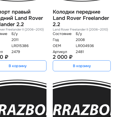
порт правый
Колодки передние
дний Land Rover
Land Rover Freelander
lander 2.2
2.2
ver Freelander II (2006—2010)
Land Rover Freelander II (2006—2010)
яние
Б/у
Состояние
Б/у
2011
Год
2008
LR015386
OEM
LR004936
ул
2479
Артикул
2481
0 ₽
2 000 ₽
В корзину
В корзину