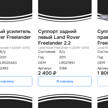
Нет 
ый усилитель
Суппорт задний
Суп
er Freelander
левый Land Rover
прав
Freelander 2.2
Free
elander II (2006—2010)
Land Rover Freelander II (2006—2010)
Land Ro
Б/у
Состояние
Б/у
Состо
2011
Год
2011
Год
LR025443
OEM
LR027851
OEM
2493
Артикул
5186
Артик
2 400 ₽
1 80
 корзину
В корзину