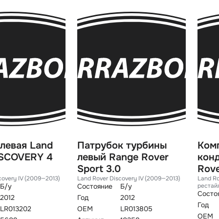
левая Land
Патрубок турбины
Ком
ISCOVERY 4
левый Range Rover
кон
Sport 3.0
Rove
covery IV (2009—2013)
Land Rover Discovery IV (2009—2013)
Land Ro
Б/у
Состояние
Б/у
рестай
Состо
2012
Год
2012
Год
LR013202
OEM
LR013805
OEM