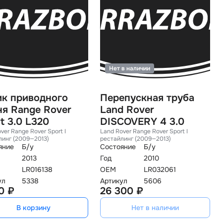
Нет в наличии
ик приводного
Перепускная труба
ня Range Rover
Land Rover
t 3.0 L320
DISCOVERY 4 3.0
ver Range Rover Sport I
Land Rover Range Rover Sport I
линг (2009—2013)
рестайлинг (2009—2013)
яние
Б/у
Состояние
Б/у
2013
Год
2010
LR016138
OEM
LR032061
ул
5338
Артикул
5606
0 ₽
26 300 ₽
В корзину
Нет в наличии