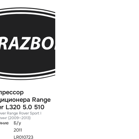
прессор
диционера Range
r L320 5.0 510
ver Range Rover Sport I
линг (2009—2013)
яние
Б/у
2011
LR010723