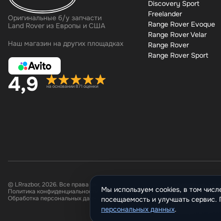
Discovery Sport
Freelander
Оригинальные б/у запчасти
Range Rover Evoque
Land Rover из Европы и США
Range Rover Velar
Наш магазин на других площадках
Range Rover
Range Rover Sport
4,9
на основании 871 оценки
© LRrazbor, 2026. Все права защищены.
Информация, разм
Мы используем cookies, в том числ
Политика конфиденциальности
Все материалы да
Обработка персональных данных
копирование, рас
посещаемость и улучшать сервис
ресурсы в Интерн
персональных данных
.
предварительного