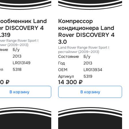
лообменник Land
Компрессор
er DISCOVERY 4
кондиционера Land
L319
Rover DISCOVERY 4
ver Range Rover Sport I
3.0
линг (2009—2013)
Land Rover Range Rover Sport I
яние
Б/у
рестайлинг (2009—2013)
2013
Состояние
Б/у
LR013149
Год
2013
ул
5318
OEM
LR013934
Артикул
5319
0 ₽
14 300 ₽
В корзину
В корзину