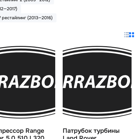
12—2017)
V рестайлинг (2013—2016)
прессор Range
Патрубок турбины
r 5.0 510 L320
Land Rover