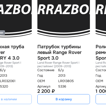
чии
кная труба
Патрубок турбины
Рол
er
левый Range Rover
рем
RY 4 3.0
Sport 3.0
Spor
ge Rover Sport I
Land Rover Range Rover Sport I
Land Ro
009—2013)
рестайлинг (2009—2013)
рестай
Б/у
Состояние
Б/у
Состо
2013
Год
2013
Год
LR032061
OEM
LR013805
OEM
5320
Артикул
5336
Артик
2 200 ₽
1 00
 в наличии
В корзину