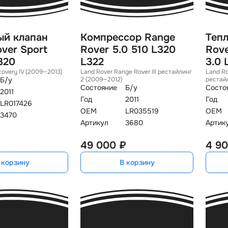
ый клапан
Компрессор Range
Теп
ver Sport
Rover 5.0 510 L320
Rov
320
L322
3.0 
covery IV (2009—2013)
Land Rover Range Rover III рестайлин
Land Ro
Б/у
2 (2009—2012)
рестай
Состояние
Б/у
Состо
2011
Год
2011
Год
LR017426
OEM
LR035519
OEM
3470
Артикул
3680
Артик
49 000 ₽
4 90
 корзину
В корзину