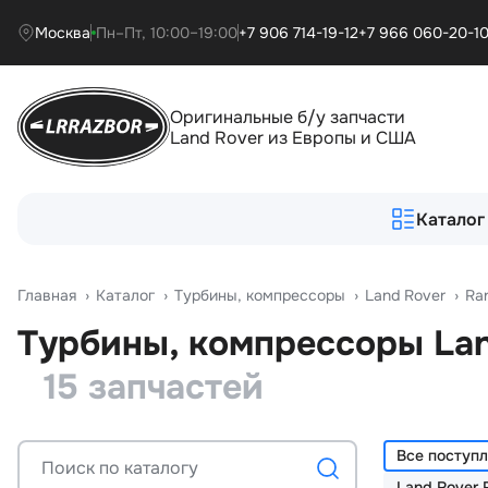
Москва
Пн–Пт, 10:00–19:00
+7 906 714-19-12
+7 966 060-20-1
Оригинальные б/у запчасти
Land Rover из Европы и США
Каталог
Главная
›
Катало
›
Турбины, компрессоры
›
Land Rover
›
Ra
Турбины, компрессоры Lan
15 запчастей
Все поступ
Land Rover 