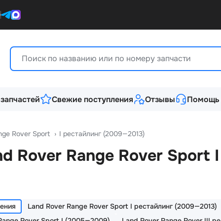
0
 запчастей
Свежие поступления
Отзывы
Помощь
nge Rover Sport
›
I рестайлинг (2009—2013)
d Rover Range Rover Sport
ления
Land Rover Range Rover Sport I рестайлинг (2009—2013)
Range Rover Sport I (2005—2009)
Land Rover Range Rover III р