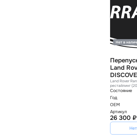
Нет в нали
Перепус
Land Rov
DISCOVE
Land Rover Ran
рестайлинг (2
Состояние
Год
OEM
Артикул
26 300 ₽
Нет