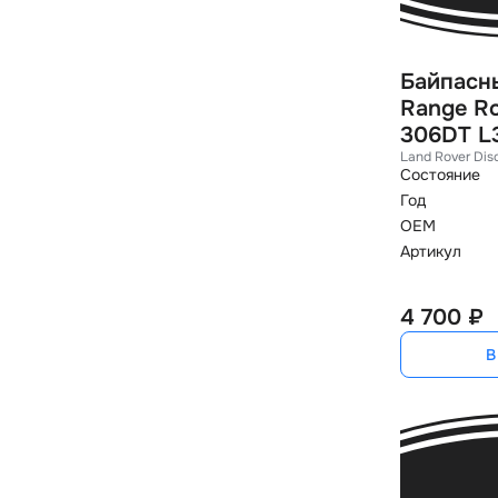
Байпасн
Range Ro
306DT L
Land Rover Dis
Состояние
Год
OEM
Артикул
4 700 ₽
В