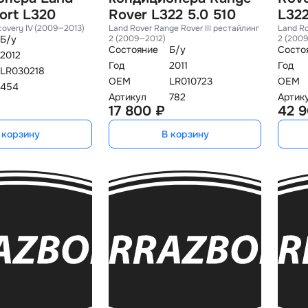
ort L320
Rover L322 5.0 510
L32
covery IV (2009—2013)
Land Rover Range Rover III рестайлин
Land Ro
Б/у
2 (2009—2012)
2 (200
Состояние
Б/у
Состо
2012
Год
2011
Год
LR030218
OEM
LR010723
OEM
454
Артикул
782
Артик
17 800 ₽
42 9
 корзину
В корзину