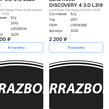
2
DISCOVERY 4 3.0 L319
ver Range Rover III рестайлин
Land Rover Discovery IV (2009—2013)
9—2012)
Состояние
Б/у
яние
Б/у
Год
2011
2010
OEM
LR019398
LR035519
Артикул
3332
ул
3225
00 ₽
2 200 ₽
В корзину
В корзину