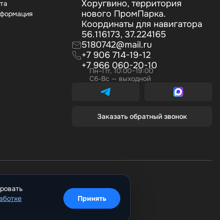
Хоругвино, территория
ата
нового ПромПарка.
нформация
Координаты для навигатора
56.116173, 37.224165
5180742@mail.ru
+7 906 714-19-12
+7 966 060-20-10
Пн–Пт, 10:00–19:00
Сб-Вс — выходной
Заказать обратный звонок
ировать
аботке
Принять