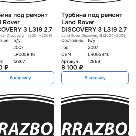
бина под ремонт
Турбина под ремонт
 Rover
Land Rover
OVERY 3 L319 2.7
DISCOVERY 3 L319 2.7
ver Discovery III (2004—2009)
Land Rover Discovery III (2004—2009)
яние
Б/у
Состояние
Б/у
2007
Год
2007
LR005846
OEM
LR005846
ул
12867
Артикул
12868
0 ₽
8 100 ₽
В корзину
В корзину