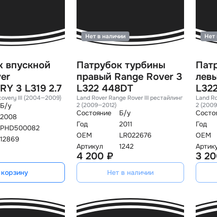
Нет в наличии
Нет 
к впускной
Патрубок турбины
Пат
er
правый Range Rover 3
левы
Y 3 L319 2.7
L322 448DT
L32
covery III (2004—2009)
Land Rover Range Rover III рестайлин
Land Ro
Б/у
2 (2009—2012)
2 (200
Состояние
Б/у
Состо
2008
Год
2011
Год
PHD500082
OEM
LR022676
OEM
12869
Артикул
1242
Артик
4 200 ₽
3 20
 корзину
Нет в наличии