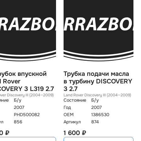
рубок впускной
Трубка подачи масла
 Rover
турбину DISCOVERY
OVERY 3 L319 2.7
3 2.7
ver Discovery III (2004—2009)
Land Rover Discovery III (2004—2009)
яние
Б/у
Состояние
Б/у
2007
Год
2007
PHD500082
OEM
1386530
ул
856
Артикул
874
0 ₽
1 600 ₽