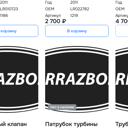
2011
Год
2011
Год
LR010723
OEM
LR022782
OEM
1186
Артикул
1219
Артик
2 700 ₽
4 70
 корзину
В корзину
Нет в наличии
ый клапан
Патрубок турбины
Труб