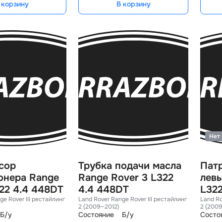
 корзину
В корзину
Нет 
сор
Трубка подачи масла
Пат
онера Range
Range Rover 3 L322
левы
22 4.4 448DT
4.4 448DT
L32
ge Rover III рестайлин
Land Rover Range Rover III рестайлин
Land Ro
2 (2009—2012)
2 (200
Б/у
Состояние
Б/у
Состо