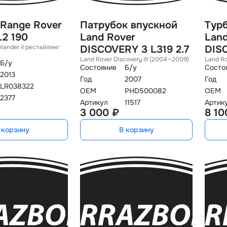
 Range Rover
Патрубок впускной
Тур
.2 190
Land Rover
Land
elander II рестайлин
DISCOVERY 3 L319 2.7
DISC
Land Rover Discovery III (2004—2009)
Land Ro
Б/у
Состояние
Б/у
Состо
2013
Год
2007
Год
LR038322
OEM
PHD500082
OEM
2377
Артикул
11517
Артик
₽
3 000 ₽
8 10
 корзину
В корзину