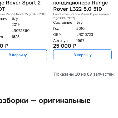
e Rover Sport 2
кондиционера Range
DT
Rover L322 5.0 510
ver Range Rover IV (2012—2017)
Land Rover Range Rover III рестайлин
яние
Б/у
2 (2009—2012)
Состояние
Б/у
2019
Год
2010
LR072560
OEM
LR010723
ул
1623
Артикул
1997
0 ₽
25 000 ₽
В корзину
В корзину
Показаны 20 из 89 запчастей
разборки — оригинальные