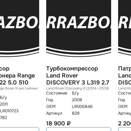
сор
Турбокомпрессор
Пат
онера Range
Land Rover
Land
22 5.0 510
DISCOVERY 3 L319 2.7
DISC
ge Rover III рестайлин
Land Rover Discovery III (2004—2009)
Land Ro
Состояние
Б/у
Состо
Б/у
Год
2008
Год
2011
OEM
LR005846
OEM
LR010723
Артикул
829
Артик
782
18 900 ₽
2 20