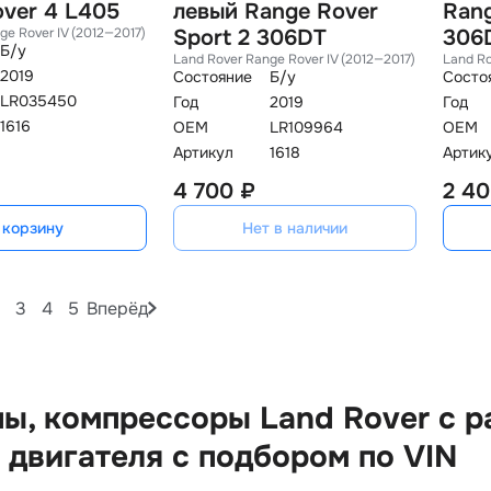
ver 4 L405
левый Range Rover
Rang
ge Rover IV (2012—2017)
Sport 2 306DT
306
Б/у
Land Rover Range Rover IV (2012—2017)
Land Ro
2019
Состояние
Б/у
Состо
LR035450
Год
2019
Год
1616
OEM
LR109964
OEM
Артикул
1618
Артик
4 700 ₽
2 40
 корзину
Нет в наличии
3
4
5
Вперёд
ы, компрессоры Land Rover с 
 двигателя с подбором по VIN