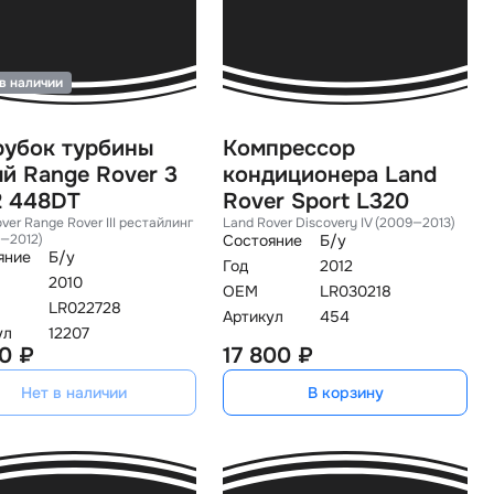
в наличии
рубок турбины
Компрессор
й Range Rover 3
кондиционера Land
2 448DT
Rover Sport L320
ver Range Rover III рестайлин
Land Rover Discovery IV (2009—2013)
9—2012)
Состояние
Б/у
яние
Б/у
Год
2012
2010
OEM
LR030218
LR022728
Артикул
454
ул
12207
0 ₽
17 800 ₽
Нет в наличии
В корзину