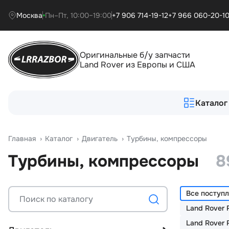
Москва
Пн–Пт, 10:00–19:00
+7 906 714-19-12
+7 966 060-20-1
Оригинальные б/у запчасти
Land Rover из Европы и США
Каталог
Главная
›
Катало
›
Двигатель
›
Турбины, компрессоры
Турбины, компрессоры
8
Все поступ
Land Rover 
Land Rover 