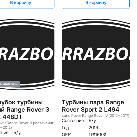
В корзину
В корзину
в наличии
рубок турбины
Турбины пара Range
й Range Rover 3
Rover Sport 2 L494
2 448DT
Land Rover Range Rover IV (2012—2017)
Состояние
Б/у
ver Range Rover III рестайлин
Год
2019
9—2012)
яние
Б/у
OEM
LR116631