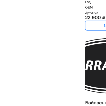
Год
OEM
Артикул
22 900 ₽
В
Байпасн