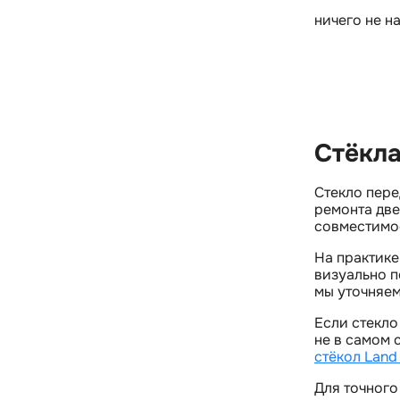
ничего не н
Стёкла
Стекло пере
ремонта две
совместимос
На практике
изуально по
мы уточняем
Если стекло
не в самом 
стёкол Land
Для точного