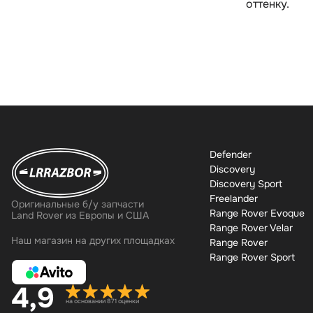
оттенку.
Defender
Discovery
Discovery Sport
Freelander
Оригинальные б/у запчасти
Range Rover Evoque
Land Rover из Европы и США
Range Rover Velar
Наш магазин на других площадках
Range Rover
Range Rover Sport
4,9
на основании 871 оценки