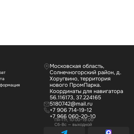
Московская область,
Солнечногорский район, д.
рат
Хоругвино, территория
ата
нового ПромПарка.
нформация
Координаты для навигатора
56.116173, 37.224165
5180742@mail.ru
+7 906 714-19-12
+7 966 060-20-10
Пн–Пт, 10:00–19:00
Сб-Вс — выходной