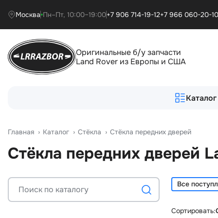
Москва
Пн–Пт, 10:00–19:00
+7 906 714-19-12
+7 966 060-20-1
Оригинальные б/у запчасти
Land Rover из Европы и США
Каталог
Главная
›
Катало
›
Стёкла
›
Стёкла передних дверей
Стёкла передних дверей L
Все поступ
Сортировать: