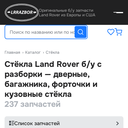
Оригинальные б/у запчасти
Land Rover из Европы и США
Главная
›
Катало
›
Стёкла
Стёкла Land Rover б/у с
разборки — дверные,
агажника, форточки и
кузовные стёкла
237 запчастей
Список запчастей