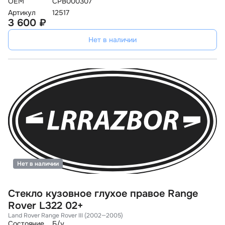
OEM
CPB000307
Артикул
12517
3 600 ₽
Нет в наличии
Нет в наличии
Стекло кузовное глухое правое Range
Rover L322 02+
Land Rover Range Rover III (2002—2005)
Состояние
Б/у