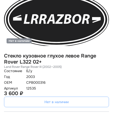
Нет в наличии
Стекло кузовное глухое левое Range
Rover L322 02+
Land Rover Range Rover III (2002—2005)
Состояние
Б/у
Год
2003
OEM
CPB000316
Артикул
12535
3 600 ₽
Нет в наличии