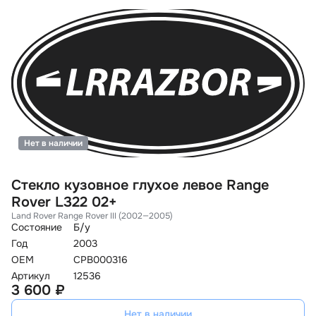
Нет в наличии
Стекло кузовное глухое левое Range
Rover L322 02+
Land Rover Range Rover III (2002—2005)
Состояние
Б/у
Год
2003
OEM
CPB000316
Артикул
12536
3 600 ₽
Нет в наличии