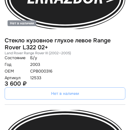
Нет в наличии
Стекло кузовное глухое левое Range
Rover L322 02+
Land Rover Range Rover III (2002—2005)
Состояние
Б/у
Год
2003
OEM
CPB000316
Артикул
12533
3 600 ₽
Нет в наличии