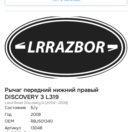
Рычаг передний нижний правый
DISCOVERY 3 L319
Land Rover Discovery III (2004—2009)
Состояние
Б/у
Год
2008
OEM
RBJ501340
Артикул
13048