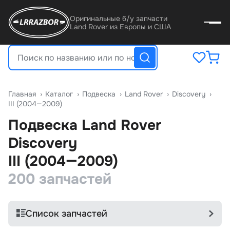
Оригинальные б/у запчасти
Land Rover из Европы и США
Главная
›
Катало
›
Подвеска
›
Land Rover
›
Discovery
›
III (2004—2009)
Подвеска Land Rover
Discovery
III (2004—2009)
200 запчастей
Список запчастей