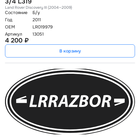
3/4 L319
Land Rover Discovery III (2004—2009)
Состояние
Б/у
Год
2011
OEM
LR019979
Артикул
13051
4 200 ₽
В корзину