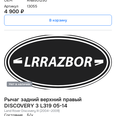
OEM
RNB501250
Артикул
13055
4 900 ₽
В корзину
Нет в наличии
Рычаг задний верхний правый
DISCOVERY 3 L319 05-14
Land Rover Discovery III (2004—2009)
Состояние
Б/у