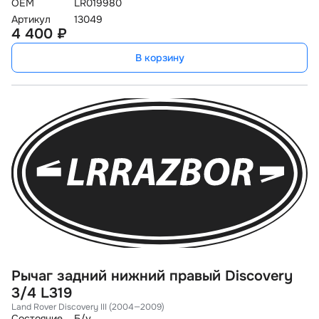
OEM
LR019980
Артикул
13049
4 400 ₽
В корзину
Рычаг задний нижний правый Discovery
3/4 L319
Land Rover Discovery III (2004—2009)
Состояние
Б/у