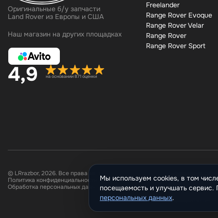
Freelander
Оригинальные б/у запчасти
Range Rover Evoque
Land Rover из Европы и США
Range Rover Velar
Наш магазин на других площадках
Range Rover
Range Rover Sport
4,9
на основании 871 оценки
© LRrazbor, 2026. Все права защищены.
Информация, разм
Мы используем cookies, в том числ
Политика конфиденциальности
Все материалы да
Обработка персональных данных
копирование, рас
посещаемость и улучшать сервис
ресурсы в Интерн
персональных данных
.
предварительного