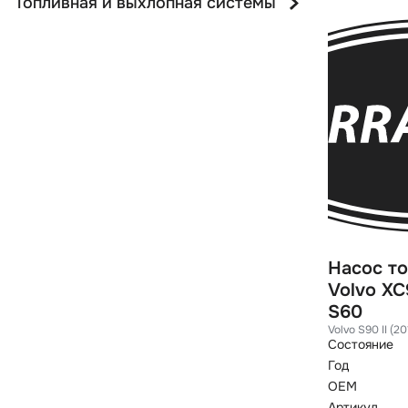
Топливная и выхлопная системы
Насос т
Volvo XC
S60
Volvo S90 II (
Состояние
Год
OEM
Артикул