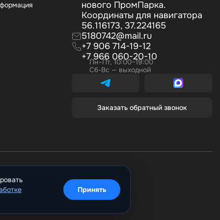
нового ПромПарка.
нформация
Координаты для навигатора
56.116173, 37.224165
5180742@mail.ru
+7 906 714-19-12
+7 966 060-20-10
Пн–Пт, 10:00–19:00
Сб-Вс — выходной
Заказать обратный звонок
ировать
аботке
Принять