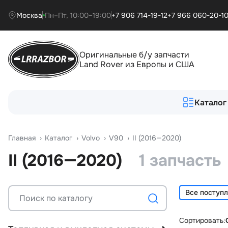
Москва
Пн–Пт, 10:00–19:00
+7 906 714-19-12
+7 966 060-20-1
Оригинальные б/у запчасти
Land Rover из Европы и США
Каталог
Главная
›
Катало
›
Volvo
›
V90
›
II (2016—2020)
II (2016—2020)
1 запчасть
Все поступ
Сортировать: