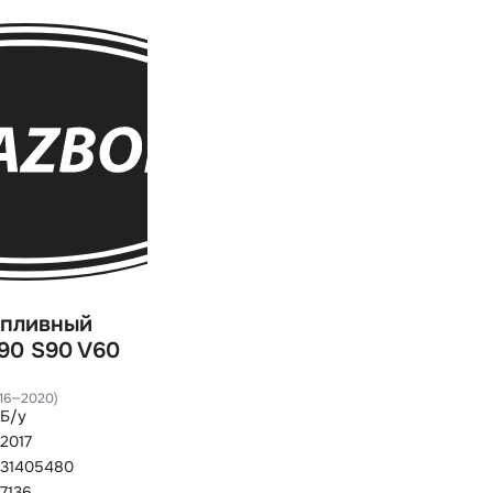
опливный
90 S90 V60
2016—2020)
Б/у
2017
31405480
7136