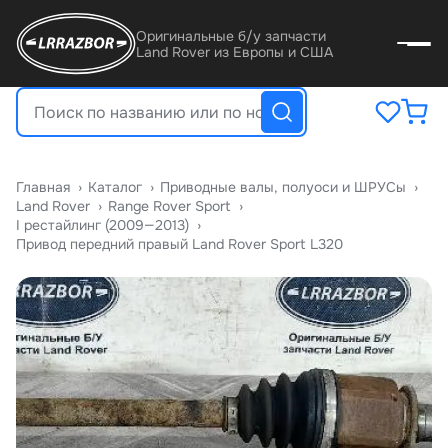
Оригинальные б/у запчасти
Land Rover из Европы и США
Главная
›
Катало
›
Приводные валы, полуоси и ШРУСы
›
Land Rover
›
Range Rover Sport
›
I рестайлинг (2009—2013)
›
Привод передний правый Land Rover Sport L320