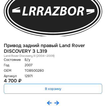
Привод задний правый Land Rover
П
DISCOVERY 3 L319
S
Land Rover Discovery III (2004—2009)
La
Состояние
Б/у
Со
Год
2007
Го
OEM
TOB500280
O
Артикул
12971
Ар
4 700 ₽
1
В корзину