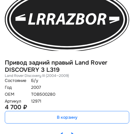
Привод задний правый Land Rover
П
DISCOVERY 3 L319
S
Land Rover Discovery III (2004—2009)
La
Состояние
Б/у
Со
Год
2007
Го
OEM
TOB500280
O
Артикул
12971
Ар
4 700 ₽
1
В корзину