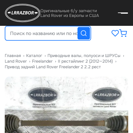
Оригинальные б/у запчасти
Land Rover из Европы и США
Главная
›
Катало
›
Приводные валы, полуоси и ШРУСы
›
Land Rover
›
Freelander
›
II рестайлинг 2 (2012—2014)
›
Привод задний Land Rover Freelander 2 2.2 рест