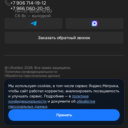
+7 906 714-19-12
+7 966 060-20-10
Пн–Пт, 10:00–19:00
Сб-Вс — выходной
Заказать обратный звонок
© LRrazbor, 2026. Все права защищены.
Политика конфиденциальности
Обработка персональных данных
Мы используем cookies, в том числе сервис Яндекс.Метрика,
Информация, размещённая на сайте не является публичной офертой.
чтобы сайт работал корректно, анализировать посещаемость
Все материалы данного сайта являются объектами авторского права.
Запрещается копирование, распространение (в том числе путем
и улучшать сервис. Подробнее —
политике
копирования на другие сайты и ресурсы в Интернете) или любое иное
конфиденциальности
и документе о
обработке
использование информации и объектов без предварительного
персональных данных
.
согласия правообладателя.
Принять