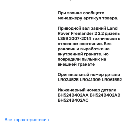
При звонке сообщите
менеджеру артикул товара.
Приводной вал задний Land
Rover Freelander 2 2.2 дизель
L359 2007-2014 технически
отличном состоянии. Без
раковин и выработки на
нутренней гранате, но
повредили пыльник на
нешней гранате
Оригинальный номер детали
LR024525 LR041309 LR061592
Инженерный номер детали
BH524B402AA BH524B402AB
BH524B402AC
Все характеристики ›