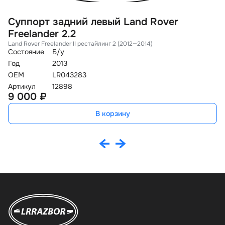
Суппорт задний левый Land Rover
С
Freelander 2.2
F
Land Rover Freelander II рестайлинг 2 (2012—2014)
La
Состояние
Б/у
Со
Год
2013
Го
OEM
LR043283
O
Артикул
12898
Ар
9 000 ₽
9
В корзину