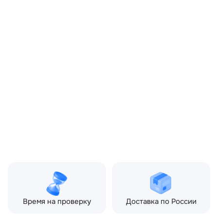
OEM:
LR015583
ОЕМ заменителей:
AH422B512BB,
AH422D049BA, LR025738
Цвет:
Черный
Производитель:
LAND ROVER
Запчасть:
Оригинал
Год авто:
2010
Совместимости:
Land Rover Range Rover
III рестайлинг 2 (2009—
2012) 4.4 TD AT (313 л.с.)
Топливо:
Дизель
Привод:
Полный
Коробка ПП:
Автомат
Мощность двигателя:
313 л.с.
Объём двигателя:
4.4 л
Тип кузова:
Внедорожник
Кол-во дверей:
5
Время на проверку
Доставка по России