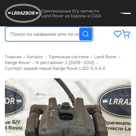
Оригинальные б/у запчасти
Land Rover из Европы и США
Главная
›
Катало
›
Тормозная система
›
Land Rover
›
Range Rover
›
III рестайлинг 2 (2009—2012)
›
Суппорт задний левый Range Rover L322 5.0 4.4