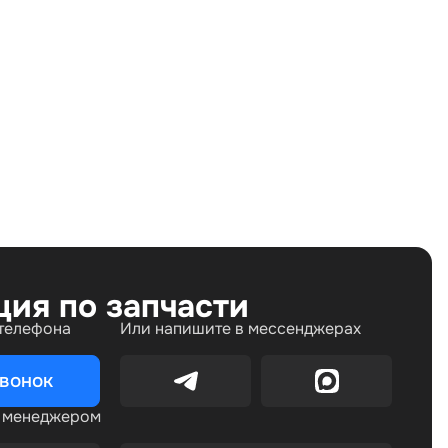
Land Rover Range Rover Evoque I (2011—2015) 2.0 AT
(290 л.с.), Land Rover Range Rover Evoque I
рестайлинг (2015—2018) 2.0 AT (290 л.с.)
ция по запчасти
 телефона
Или напишите в мессенджерах
звонок
с менеджером