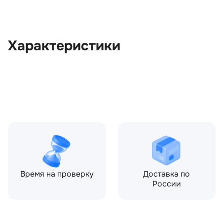
Характеристики
OEM:
LR083654
ОЕМ заменителей:
HJ329C490CC, HJ329C49
LR118823, LR176056
Производитель:
LAND ROVER
Запчасть:
Оригинал
Год авто:
2018
Время на проверку
Доставка по
России