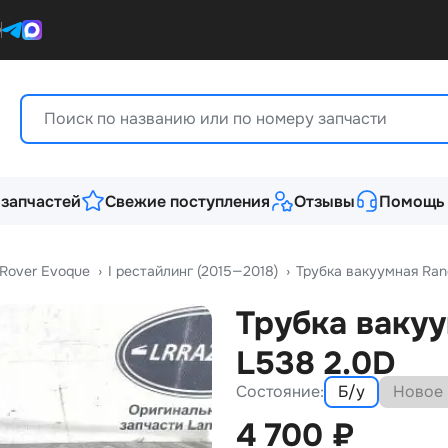
0
 запчастей
Свежие поступления
Отзывы
Помощь
Rover Evoque
›
I рестайлинг (2015—2018)
›
Трубка вакуумная Ran
Трубка вакуу
L538 2.0D
Состояние:
Б/у
Новое
4 700
₽