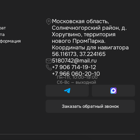
Московская область,
Солнечногорский район, д.
рат
Хоругвино, территория
ата
нового ПромПарка.
нформация
Координаты для навигатора
56.116173, 37.224165
5180742@mail.ru
+7 906 714-19-12
+7 966 060-20-10
Пн–Пт, 10:00–19:00
Сб-Вс — выходной
Заказать обратный звонок