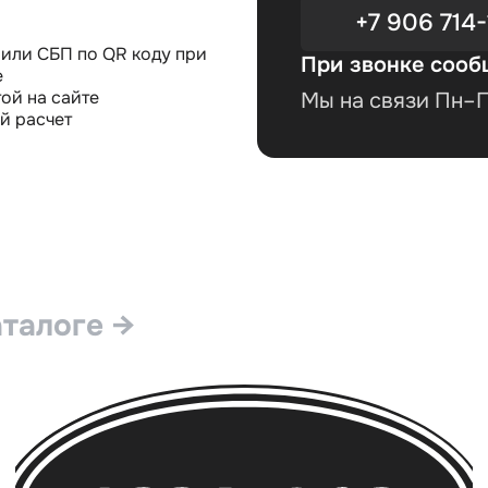
+7 906 714-
или СБП по QR коду при
При звонке сооб
е
ой на сайте
Мы на связи Пн–Пт
й расчет
аталоге →