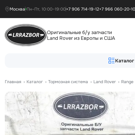
Москва
Пн–Пт, 10:00–19:00
+7 906 714-19-12
+7 966 060-20-1
Оригинальные б/у запчасти
Land Rover из Европы и США
Каталог
Главная
›
Катало
›
Тормозная система
›
Land Rover
›
Range 