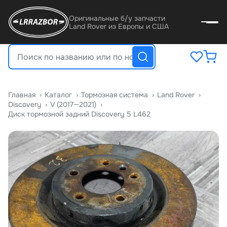
Оригинальные б/у запчасти
Land Rover из Европы и США
Главная
›
Катало
›
Тормозная система
›
Land Rover
›
Discovery
›
V (2017—2021)
›
Диск тормозной задний Discovery 5 L462