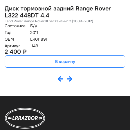
Диск тормозной задний Range Rover
Д
L322 448DT 4.4
L
Land Rover Range Rover III рестайлинг 2 (2009—2012)
La
Состояние
Б/у
Со
Год
2011
Го
OEM
LR011891
O
Артикул
1149
Ар
2 400 ₽
7
В корзину