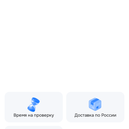
OEM:
LR099036
ОЕМ заменителей:
JPLA2A315AA,
JPLA2A315AC, LR161898
Цвет:
Серый
Производитель:
LAND ROVER
Запчасть:
Оригинал
Год авто:
2019
Совместимости:
Land Rover Discovery V
(2017—2021), Land Rover
Range Rover IV (2012—
2017), Land Rover Range
Rover IV рестайлинг (2017
—2022), Land Rover Range
Rover Sport II (2013—
2017), Land Rover Range
Rover Sport II рестайлин
(2017—2022)
Время на проверку
Доставка по России