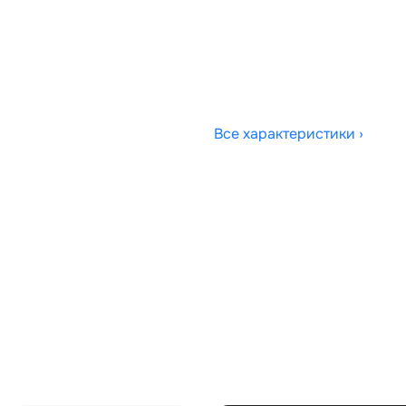
Все характеристики ›
Совместимости:
FX500010, WQC000021,
A, XH429C026CA,
Топливо:
6CC, XH429C026EA,
Привод:
Коробка ПП:
Мощность двигателя:
Объём двигателя:
Тип кузова:
Кол-во дверей: