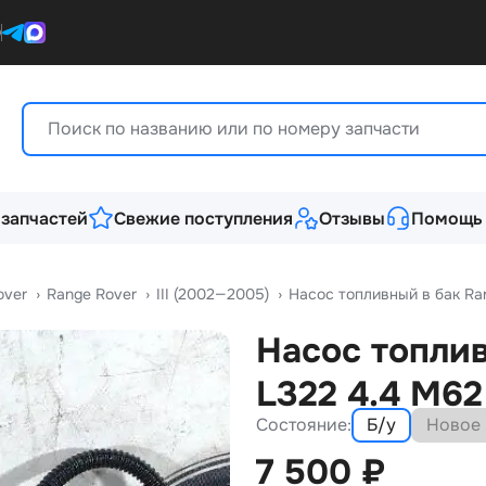
0
 запчастей
Свежие поступления
Отзывы
Помощь
over
›
Range Rover
›
III (2002—2005)
›
Насос топливный в бак Ra
Насос топлив
L322 4.4 M62
Состояние:
Б/у
Новое
7 500
₽