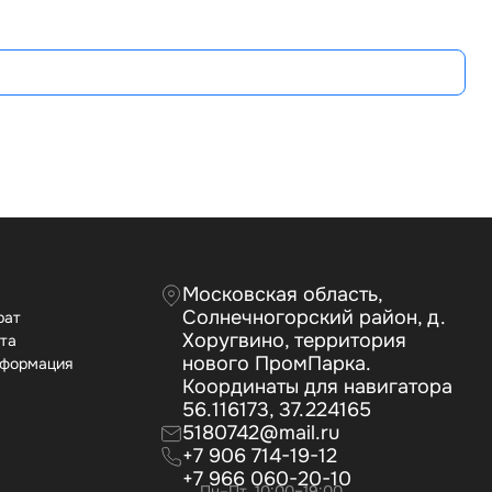
А
Московская область,
Солнечногорский район, д.
рат
Хоругвино, территория
ата
нового ПромПарка.
нформация
Координаты для навигатора
56.116173, 37.224165
5180742@mail.ru
+7 906 714-19-12
+7 966 060-20-10
Пн–Пт, 10:00–19:00