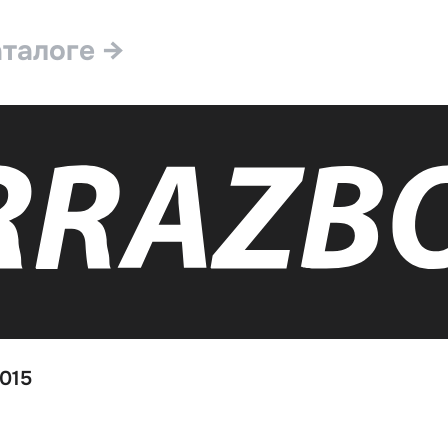
аталоге →
2015