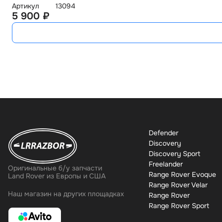
Артикул
13094
5 900 ₽
Defender
Discovery
Discovery Sport
Freelander
Оригинальные б/у запчасти
Range Rover Evoque
Land Rover из Европы и США
Range Rover Velar
Наш магазин на других площадках
Range Rover
Range Rover Sport