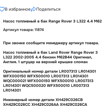
В избранное
Поделиться
Насос топливный в бак Range Rover 3 L322 4.4 M62
Артикул товара: 11874
При звонке сообщите менеджеру артикул товара.
Насос топливный в бак Land Rover Range Rover 3
L322 2002-2005 4.4 бензин M62B44 Оригинал,
Англия. 1 штуцер на верхней крышке сломан
Оригинальный номер детали LR007313 LR014301
WFX000150 WFX500010 LR007313 LR014301
WQC000021 WFX000150 WFX500010 LR007313
LR014301 WQC500020 WFX500010 LR007313
LR014301
Инженерный номер детали XH429C026CB
XH429C026CC XH429C026AA XH429C026CA