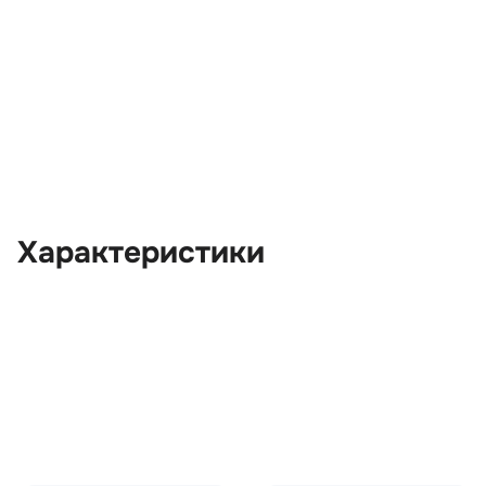
Характеристики
OEM:
LR007313
ОЕМ заменителей:
LR014301, WFX000150, W
WQC500020, XH429C026A
XH429C026CB, XH429C02
XH429C026FA
Цвет:
Серый
Производитель:
LAND ROVER
Запчасть:
Оригинал
Год авто:
2003