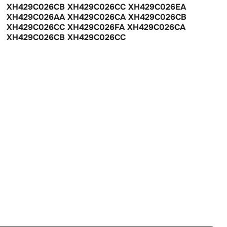
XH429C026CB XH429C026CC XH429C026EA
XH429C026AA XH429C026CA XH429C026CB
XH429C026CC XH429C026FA XH429C026CA
XH429C026CB XH429C026CC
Land Rover Range Rover III (2002—2005) 4.4 AT (286
л.с.)
Бензин
Полный
Автомат
286 л.с.
4.4 л
Внедорожник
5