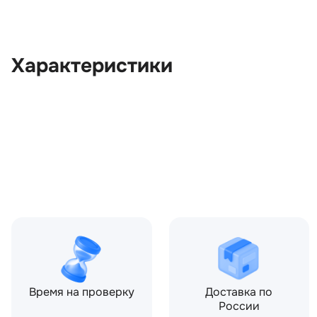
Характеристики
OEM:
LR114100
ОЕМ заменителей:
K8D25E212AA, K8D25E212
LR133149, LR136894
Производитель:
LAND ROVER
Запчасть:
Оригинал
Год авто:
2020
Время на проверку
Доставка по
России