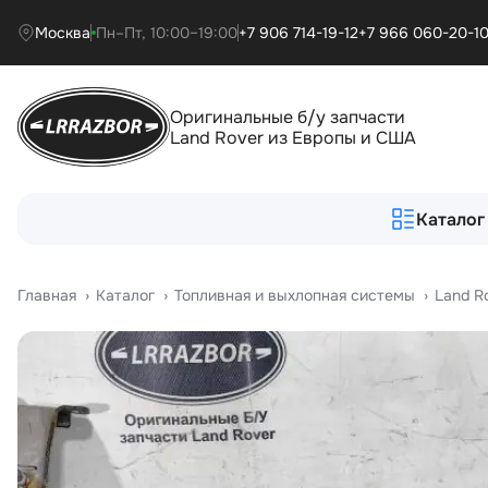
Москва
Пн–Пт, 10:00–19:00
+7 906 714-19-12
+7 966 060-20-1
Оригинальные б/у запчасти
Land Rover из Европы и США
Каталог
Главная
›
Катало
›
Топливная и выхлопная системы
›
Land R