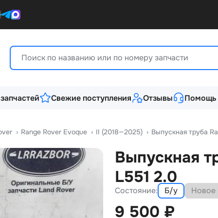
0
 запчастей
Свежие поступления
Отзывы
Помощь
over
›
Range Rover Evoque
›
II (2018—2025)
›
Выпускная труба Ra
Выпускная тр
L551 2.0
Состояние:
Б/у
Новое
9 500
₽