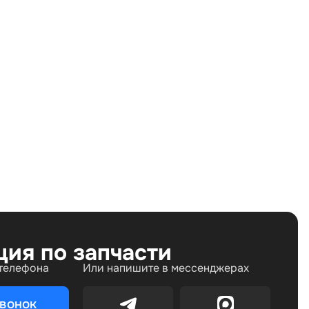
Land Rover Range Rover Evoque II (2018—2025) 2.0
Si4 AT (200 л.с.)
Бензин
Полный
Автомат
200 л.с.
2.0 л
Внедорожник
5
ция по запчасти
 телефона
Или напишите в мессенджерах
звонок