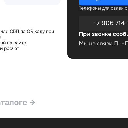
Телефоны для связи 
+7 906 714-
или СБП по QR коду при
При звонке сооб
е
ой на сайте
Мы на связи Пн–Пт
й расчет
аталоге →