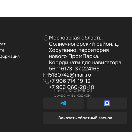
Московская область,
Солнечногорский район, д.
рат
Хоругвино, территория
ата
нового ПромПарка.
нформация
Координаты для навигатора
56.116173, 37.224165
5180742@mail.ru
+7 906 714-19-12
+7 966 060-20-10
Пн–Пт, 10:00–19:00
Сб-Вс — выходной
Заказать обратный звонок