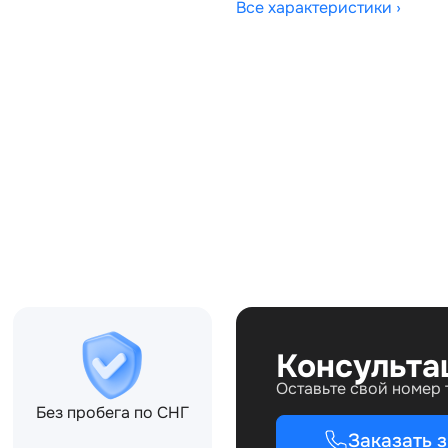
Все характеристики ›
Совместимости:
AB, K8D25E212AC,
Топливо:
Привод:
Коробка ПП:
Мощность двигателя:
Объём двигателя:
Тип кузова:
Кол-во дверей:
Консульта
Оставьте свой номер
Без пробега по СНГ
Заказать 