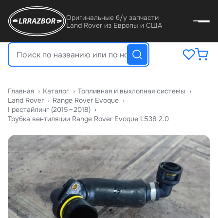
Оригинальные б/у запчасти
Land Rover из Европы и США
Главная
›
Катало
›
Топливная и выхлопная системы
›
Land Rover
›
Range Rover Evoque
›
I рестайлинг (2015—2018)
›
Трубка вентиляции Range Rover Evoque L538 2.0