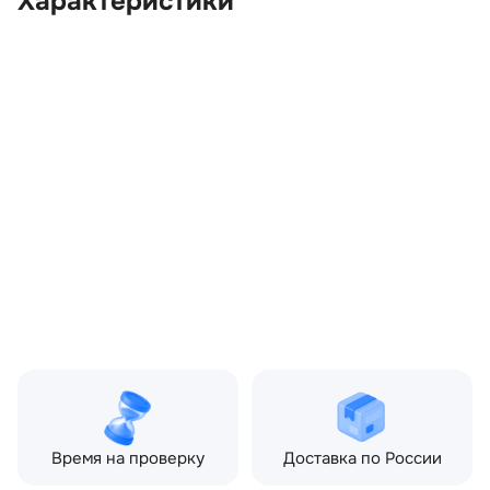
Характеристики
OEM:
LR077852
ОЕМ заменителей:
G4D36C342BB
Производитель:
LAND ROVER
Запчасть:
Оригинал
Год авто:
2018
Совместимости:
Land Rover Range Rover
Evoque I рестайлин
(2015—2018) 2.0 AT (290
л.с.)
Топливо:
Бензин
Привод:
Полный
Коробка ПП:
Автомат
Мощность двигателя:
290 л.с.
Объём двигателя:
2.0 л
Тип кузова:
Внедорожник
Кол-во дверей:
5
Время на проверку
Доставка по России