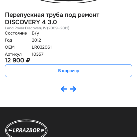
Перепускная труба под ремонт
Т
DISCOVERY 4 3.0
2
Land Rover Discovery IV (2009—2013)
Ci
Состояние
Б/у
Со
Год
2012
O
OEM
LR032061
Ар
5
Артикул
10357
12 900 ₽
В корзину