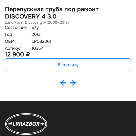
Перепускная труба под ремонт
Т
DISCOVERY 4 3.0
2
Land Rover Discovery IV (2009—2013)
Ci
Состояние
Б/у
Со
Год
2012
O
OEM
LR032061
Ар
5
Артикул
10357
12 900 ₽
В корзину