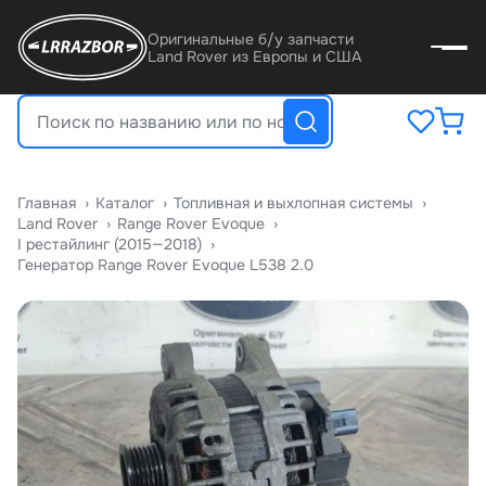
Оригинальные б/у запчасти
Land Rover из Европы и США
Главная
›
Катало
›
Топливная и выхлопная системы
›
Land Rover
›
Range Rover Evoque
›
I рестайлинг (2015—2018)
›
Генератор Range Rover Evoque L538 2.0