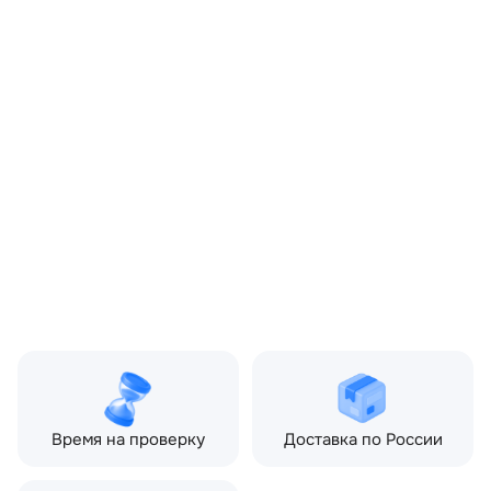
OEM:
LR105985
ОЕМ заменителей:
GX7310300DF
Производитель:
LAND ROVER
Запчасть:
Оригинал
Год авто:
2018
Совместимости:
Land Rover Range Rover
Evoque I рестайлин
(2015—2018) 2.0 AT (290
л.с.)
Топливо:
Бензин
Привод:
Полный
Коробка ПП:
Автомат
Мощность двигателя:
290 л.с.
Объём двигателя:
2.0 л
Тип кузова:
Внедорожник
Кол-во дверей:
5
Время на проверку
Доставка по России