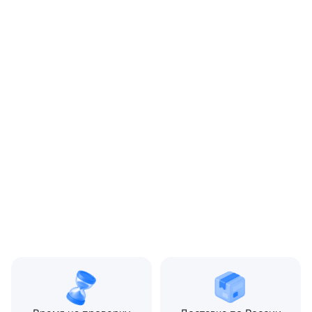
OEM:
LR014998
ОЕМ заменителей:
AH229B260BA
Цвет:
Черный
Производитель:
LAND ROVER
Запчасть:
Оригинал
Год авто:
2011
Совместимости:
Land Rover Discovery IV
(2009—2013) 3.0 TD AT
(249 л.с.), Land Rover
Range Rover Sport I
рестайлинг (2009—2013)
3.0 TD AT (245 л.с.)
Топливо:
Дизель
Привод:
Полный
Коробка ПП:
Автомат
Мощность двигателя:
249 л.с.
Объём двигателя:
3.0 л
Тип кузова:
Внедорожник
Кол-во дверей:
5