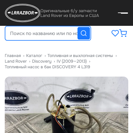
Оригинальные б/у запчасти
Land Rover из Европы и США
Главная
›
Катало
›
Топливная и выхлопная системы
›
Land Rover
›
Discovery
›
IV (2009—2013)
›
Топливный насос в бак DISCOVERY 4 L319