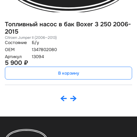
Топливный насос в бак Boxer 3 250 2006-
Н
2015
5
Citroen Jumper II (2006—2013)
La
Состояние
Б/у
Со
OEM
1347802080
Го
Артикул
13094
O
5 900 ₽
Ар
2
В корзину