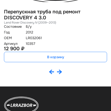
Перепускная труба под ремонт
Т
DISCOVERY 4 3.0
2
Land Rover Discovery IV (2009—2013)
Ci
Состояние
Б/у
Со
Год
2012
O
OEM
LR032061
Ар
5
Артикул
10357
12 900 ₽
В корзину