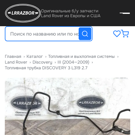
Оригинальные б/у запчасти
Land Rover из Европы и США
Главная
›
Катало
›
Топливная и выхлопная системы
›
Land Rover
›
Discovery
›
III (2004—2009)
›
Топливная трубка DISCOVERY 3 L319 2.7