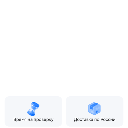
OEM:
WJP500643
ОЕМ заменителей:
5H229289TA, 5H229312EA
Цвет:
Серый
Производитель:
LAND ROVER
Запчасть:
Оригинал
Год авто:
2006
Совместимости:
Land Rover Discovery III
(2004—2009) 2.7 TD AT
(190 л.с.), Land Rover
Range Rover Sport I (2005
—2009)
Топливо:
Дизель
Привод:
Полный
Коробка ПП:
Автомат
Мощность двигателя:
190 л.с.
Объём двигателя:
2.7 л
Тип кузова:
Внедорожник
Кол-во дверей:
5
Время на проверку
Доставка по России