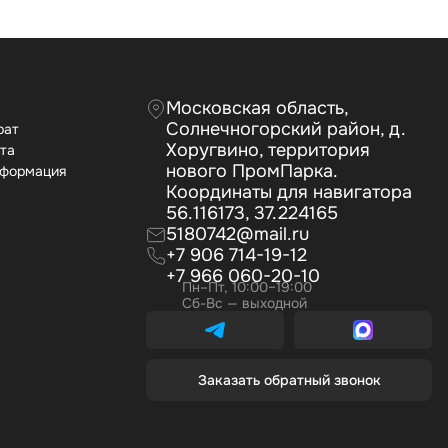
Московская область,
Солнечногорский район, д.
рат
Хоругвино, территория
ата
нового ПромПарка.
нформация
Координаты для навигатора
56.116173, 37.224165
5180742@mail.ru
+7 906 714-19-12
+7 966 060-20-10
Пн–Пт, 10:00–19:00
Сб-Вс — выходной
Заказать обратный звонок