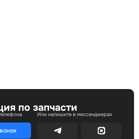
Land Rover Range Rover Sport I (2005—2009), Land
Rover Range Rover Sport I рестайлинг (2009—2013)
ция по запчасти
 телефона
Или напишите в мессенджерах
звонок