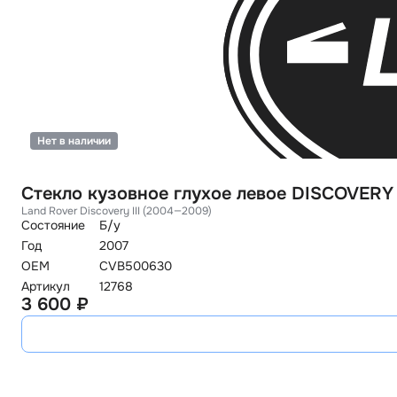
Нет в наличии
Стекло кузовное глухое левое DISCOVERY
Land Rover Discovery III (2004—2009)
Состояние
Б/у
Год
2007
OEM
CVB500630
Артикул
12768
3 600 ₽