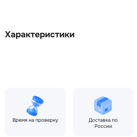
Характеристики
OEM:
CPB500502
ОЕМ заменителей:
5H3200133EA, 5H3200133
CPB500761, CPB500762
Цвет:
Черный
Производитель:
LAND ROVER
Запчасть:
Оригинал
Год авто:
2007
Время на проверку
Доставка по
России