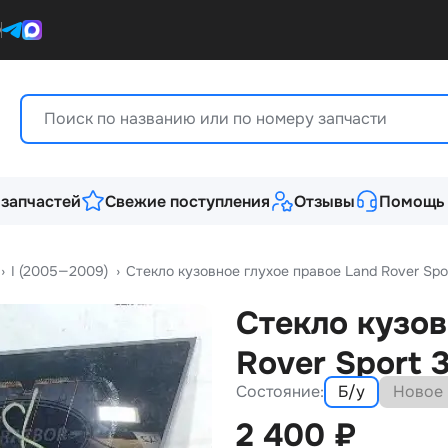
0
 запчастей
Свежие поступления
Отзывы
Помощь
›
I (2005—2009)
›
Стекло кузовное глухое правое Land Rover Spo
Стекло кузов
Rover Sport 
Состояние:
Б/у
Новое
2 400
₽