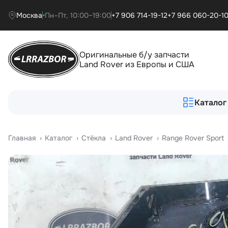
Москва
Пн–Пт, 10:00–19:00
+7 906 714-19-12
+7 966 060-20-1
Оригинальные б/у запчасти
Land Rover из Европы и США
Каталог
Главная
›
Катало
›
Стёкла
›
Land Rover
›
Range Rover Sport