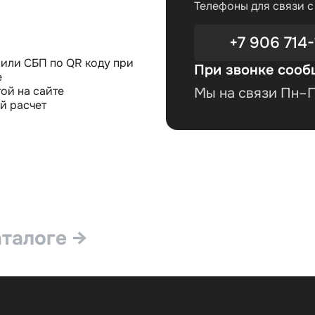
Телефоны для связи 
+7 906 714-
или СБП по QR коду при
При звонке сооб
е
ой на сайте
Мы на связи Пн–Пт
й расчет
аталоге →