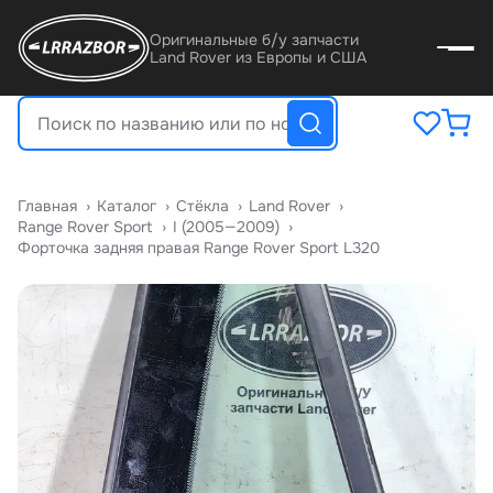
Оригинальные б/у запчасти
Land Rover из Европы и США
Главная
›
Катало
›
Стёкла
›
Land Rover
›
Range Rover Sport
›
I (2005—2009)
›
Форточка задняя правая Range Rover Sport L320