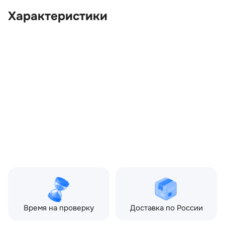
Характеристики
OEM:
CVB500324
ОЕМ заменителей:
5H3221430AA,
5H3221430CA,
5H327825712CA,
5H327825712DA,
6H3221430AA,
6H3221430CA,
CVB000861, CVB000863,
CVB000864, CVB500321,
CVB500323
Производитель:
LAND ROVER
Запчасть:
Оригинал
Совместимости:
Land Rover Range Rover
Sport I (2005—2009)
Время на проверку
Доставка по России