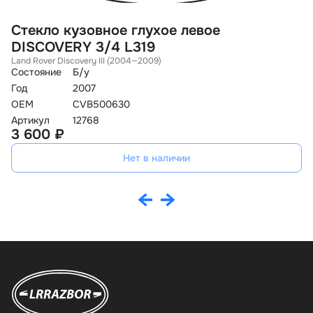
Стекло кузовное глухое левое
С
DISCOVERY 3/4 L319
D
Land Rover Discovery III (2004—2009)
La
Состояние
Б/у
Со
Год
2007
Го
OEM
CVB500630
O
Артикул
12768
Ар
3 600 ₽
3
Нет в наличии