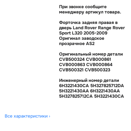
При звонке сообщите
менеджеру артикул товара.
Форточка задняя правая
дверь Land Rover Range Rover
Sport L320 2005-2009
Оригинал заводское
прозрачное AS2
Оригинальный номер детали
CVB500324 CVB000861
CVB000863 CVB000864
CVB500321 CVB500323
Инженерный номер детали
6H3221430CA 5H327825712DA
5H3221430AA 6H3221430AA
5H327825712CA 5H3221430CA
Все характеристики ›