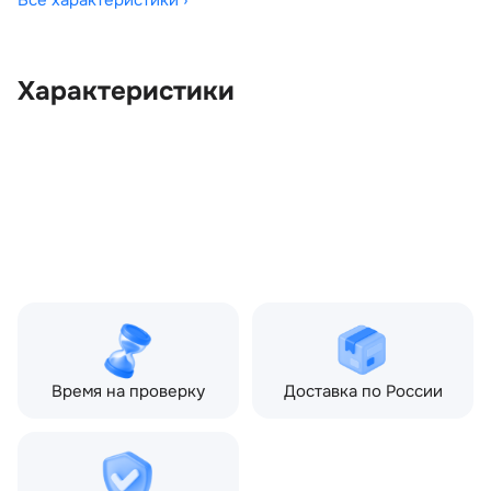
Все характеристики ›
Характеристики
OEM:
LR082927
ОЕМ заменителей:
HY3225713BA
Цвет:
Серый
Производитель:
LAND ROVER
Запчасть:
Оригинал
Год авто:
2019
Совместимости:
Land Rover Discovery V
(2017—2021)
Время на проверку
Доставка по России