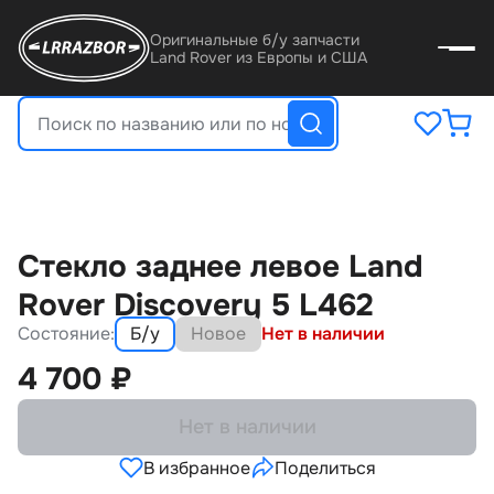
Оригинальные б/у запчасти
Land Rover из Европы и США
Стекло заднее левое Land
Rover Discovery 5 L462
Состояние:
Б/у
Новое
Нет в наличии
4 700
₽
Нет в наличии
В избранное
Поделиться