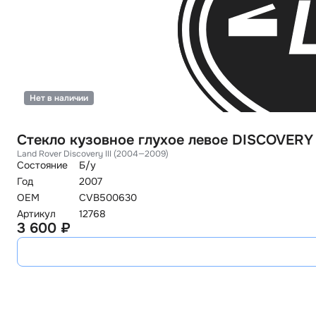
Нет в наличии
Стекло кузовное глухое левое DISCOVERY
Land Rover Discovery III (2004—2009)
Состояние
Б/у
Год
2007
OEM
CVB500630
Артикул
12768
3 600 ₽