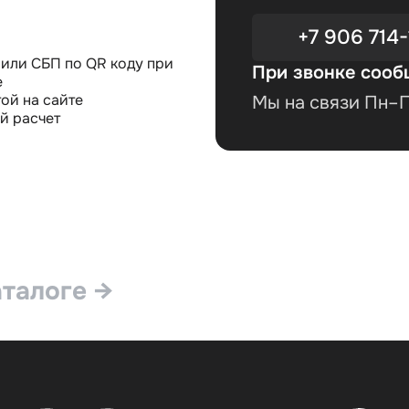
+7 906 714-
или СБП по QR коду при
При звонке сооб
е
ой на сайте
Мы на связи Пн–Пт
й расчет
аталоге →