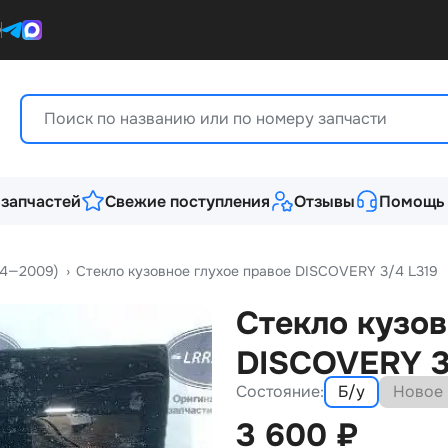
0
 запчастей
Свежие поступления
Отзывы
Помощь
004—2009)
›
Стекло кузовное глухое правое DISCOVERY 3/4 L319
Стекло кузов
DISCOVERY 3
Состояние:
Б/у
Новое
3 600
₽