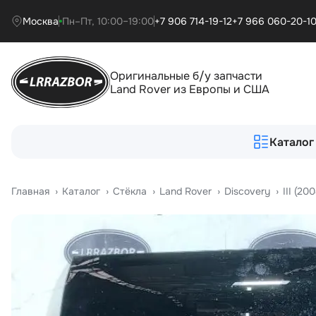
Москва
Пн–Пт, 10:00–19:00
+7 906 714-19-12
+7 966 060-20-1
Оригинальные б/у запчасти
Land Rover из Европы и США
Каталог
Главная
›
Катало
›
Стёкла
›
Land Rover
›
Discovery
›
III (2