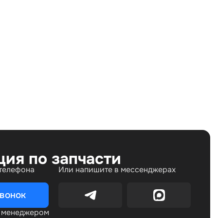
Land Rover Discovery III (2004—2009), Land Rover
Discovery IV (2009—2013), Land Rover Discovery IV
рестайлинг (2013—2016)
ция по запчасти
 телефона
Или напишите в мессенджерах
звонок
с менеджером