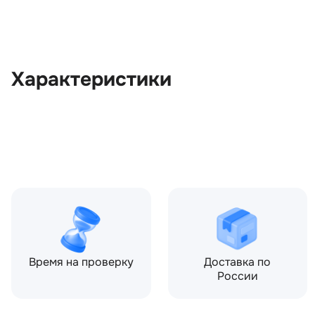
Характеристики
OEM:
CVB500600
ОЕМ заменителей:
5H2210E893DA, 5H222974
CVB500580, CVB500640
Производитель:
LAND ROVER
Запчасть:
Оригинал
Год авто:
2007
Время на проверку
Доставка по
России