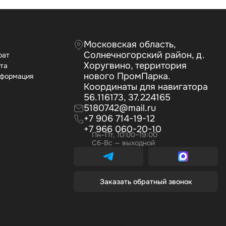
Московская область,
Солнечногорский район, д.
рат
Хоругвино, территория
ата
нового ПромПарка.
нформация
Координаты для навигатора
56.116173, 37.224165
5180742@mail.ru
+7 906 714-19-12
+7 966 060-20-10
Пн–Пт, 10:00–19:00
Сб-Вс — выходной
Заказать обратный звонок