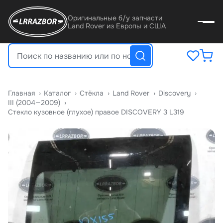
Оригинальные б/у запчасти
Land Rover из Европы и США
Главная
›
Катало
›
Стёкла
›
Land Rover
›
Discovery
›
III (2004—2009)
›
Стекло кузовное (глухое) правое DISCOVERY 3 L319