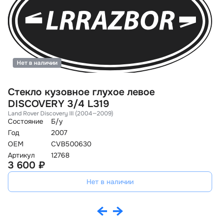
Нет в наличии
Стекло кузовное глухое левое
С
DISCOVERY 3/4 L319
D
Land Rover Discovery III (2004—2009)
La
Состояние
Б/у
Со
Год
2007
Го
OEM
CVB500630
O
Артикул
12768
Ар
3 600 ₽
3
Нет в наличии