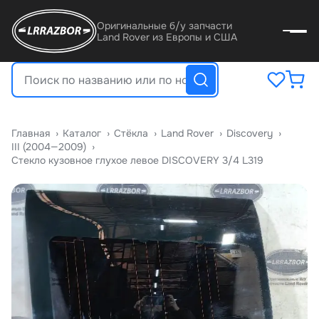
Оригинальные б/у запчасти
Land Rover из Европы и США
Главная
›
Катало
›
Стёкла
›
Land Rover
›
Discovery
›
III (2004—2009)
›
Стекло кузовное глухое левое DISCOVERY 3/4 L319