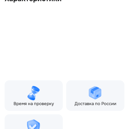
OEM:
CVB500630
ОЕМ заменителей:
5H2210E893EA,
5H2229710BA,
5H2229740EA,
CVB500590, CVB500620
Производитель:
LAND ROVER
Запчасть:
Оригинал
Год авто:
2007
Совместимости:
Land Rover Discovery III
(2004—2009), Land Rover
Discovery IV (2009—2013),
Land Rover Discovery IV
рестайлинг (2013—2016)
Время на проверку
Доставка по России