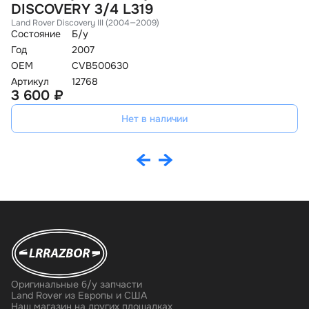
DISCOVERY 3/4 L319
D
Land Rover Discovery III (2004—2009)
La
Состояние
Б/у
Со
Год
2007
Го
OEM
CVB500630
O
Артикул
12768
Ар
3 600 ₽
3
Нет в наличии
Оригинальные б/у запчасти
Land Rover из Европы и США
Наш магазин на других площадках