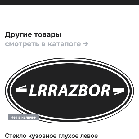
Другие товары
смотреть в каталоге →
Нет в наличии
Стекло кузовное глухое левое
С