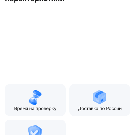
OEM:
CVB500630
ОЕМ заменителей:
5H2210E893EA,
5H2229710BA,
5H2229740EA,
CVB500590, CVB500620
Производитель:
LAND ROVER
Запчасть:
Оригинал
Год авто:
2007
Совместимости:
Land Rover Discovery III
(2004—2009), Land Rover
Discovery IV (2009—2013),
Land Rover Discovery IV
рестайлинг (2013—2016)
Время на проверку
Доставка по России