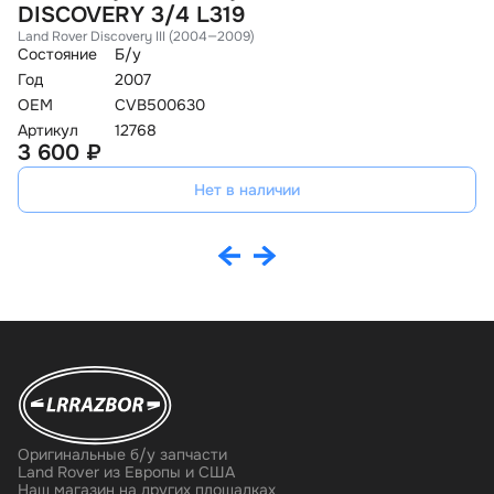
DISCOVERY 3/4 L319
D
Land Rover Discovery III (2004—2009)
La
Состояние
Б/у
Со
Год
2007
Го
OEM
CVB500630
O
Артикул
12768
Ар
3 600 ₽
3
Нет в наличии
Оригинальные б/у запчасти
Land Rover из Европы и США
Наш магазин на других площадках