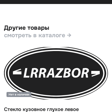
Другие товары
смотреть в каталоге →
Нет в наличии
Стекло кузовное глухое левое
С