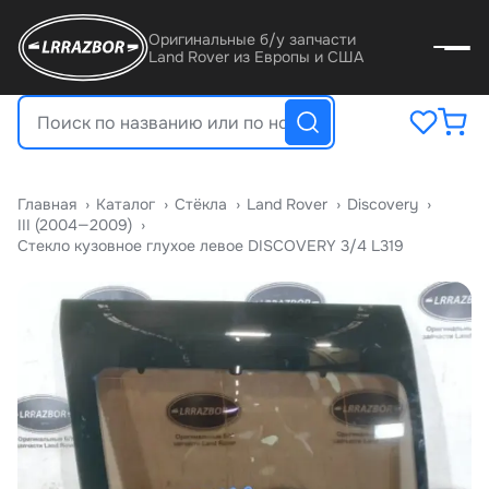
Оригинальные б/у запчасти
Land Rover из Европы и США
Главная
›
Катало
›
Стёкла
›
Land Rover
›
Discovery
›
III (2004—2009)
›
Стекло кузовное глухое левое DISCOVERY 3/4 L319