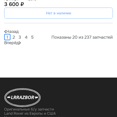
3 600 ₽
Нет в наличии
Назад
1
2
3
4
5
Показаны 20 из 237 запчастей
Вперёд
Оригинальные б/у запчасти
Land Rover из Европы и США