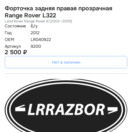
Форточка задняя правая прозрачная
Range Rover L322
Land Rover Range Rover III (2002—2005)
Состояние
Б/у
Год
2012
OEM
LR040922
Артикул
9200
2 500 ₽
Нет в наличии