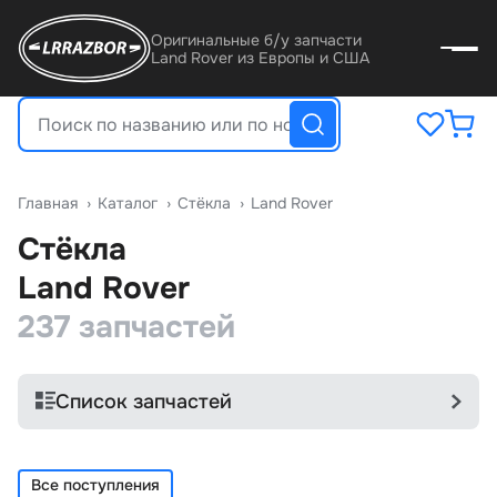
Оригинальные б/у запчасти
Land Rover из Европы и США
Главная
›
Катало
›
Стёкла
›
Land Rover
Стёкла
Land Rover
237 запчастей
Список запчастей
Все поступления