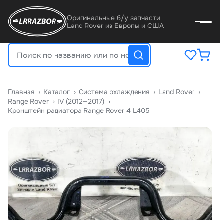
Оригинальные б/у запчасти
Land Rover из Европы и США
Главная
›
Катало
›
Система охлаждения
›
Land Rover
›
Range Rover
›
IV (2012—2017)
›
Кронштейн радиатора Range Rover 4 L405