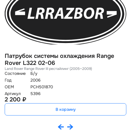
Патрубок системы охлаждения Range
П
Rover L322 02-06
L
Land Rover Range Rover III рестайлинг (2005—2009)
La
Состояние
Б/у
Со
Год
2006
Го
OEM
PCH501870
O
Артикул
5396
Ар
2 200 ₽
1
В корзину