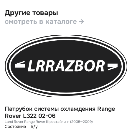
Другие товары
смотреть в каталоге →
Патрубок системы охлаждения Range
П
Rover L322 02-06
L
Land Rover Range Rover III рестайлинг (2005—2009)
La
Состояние
Б/у
Со