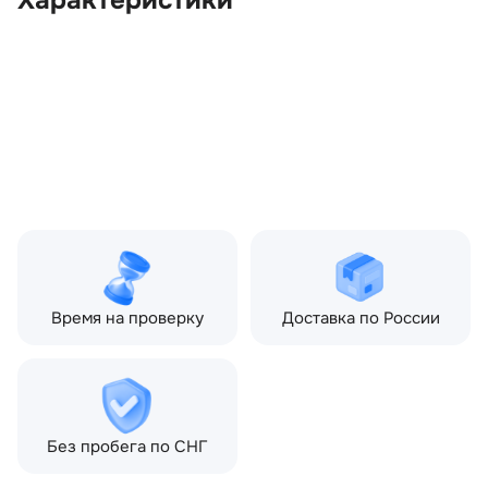
Характеристики
OEM:
LR092782
ОЕМ заменителей:
HPLA19E839AE,
HPLA8K230AB
Цвет:
Черный
Производитель:
LAND ROVER
Запчасть:
Оригинал
Год авто:
2017
Совместимости:
Land Rover Range Rover
Sport II (2013—2017)
Время на проверку
Доставка по России
Без пробега по СНГ