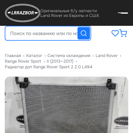
Оригинальные б/у запчасти
Land Rover из Европы и США
Главная
›
Катало
›
Система охлаждения
›
Land Rover
›
Range Rover Sport
›
II (2013—2017)
›
Радиатор доп Range Rover Sport 2 2.0 L494