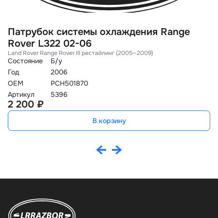
Патрубок системы охлаждения Range
П
Rover L322 02-06
L
Land Rover Range Rover III рестайлинг (2005—2009)
La
Состояние
Б/у
Со
Год
2006
Го
OEM
PCH501870
O
Артикул
5396
Ар
2 200 ₽
1
В корзину