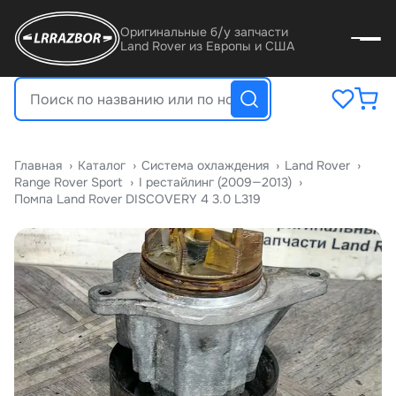
Оригинальные б/у запчасти
Land Rover из Европы и США
Главная
›
Катало
›
Система охлаждения
›
Land Rover
›
Range Rover Sport
›
I рестайлинг (2009—2013)
›
Помпа Land Rover DISCOVERY 4 3.0 L319