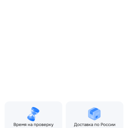
OEM:
LR013164
ОЕМ заменителей:
9X2Q8501AA
Цвет:
Серый
Производитель:
LAND ROVER
Запчасть:
Оригинал
Год авто:
2012
Совместимости:
Land Rover Discovery IV
(2009—2013), Land Rover
Range Rover Sport I
рестайлинг (2009—2013)
3.0 TD AT (245 л.с.)
Топливо:
Дизель
Привод:
Полный
Коробка ПП:
Автомат
Мощность двигателя:
245 л.с.
Объём двигателя:
3.0 л
Тип кузова:
Внедорожник
Кол-во дверей:
5
Время на проверку
Доставка по России