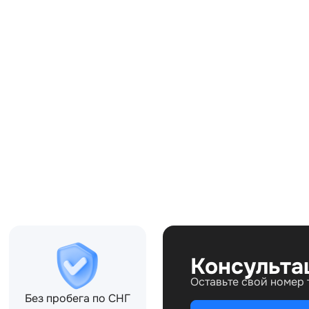
Совместимости:
3BE, LR066429
Топливо:
Привод:
Коробка ПП:
Мощность двигателя:
Объём двигателя:
Тип кузова:
Кол-во дверей:
Консульта
Оставьте свой номер
Без пробега по СНГ