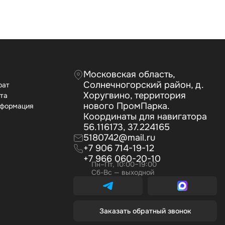
Московская область,
Солнечногорский район, д.
рат
Хоругвино, территория
ата
нового ПромПарка.
нформация
Координаты для навигатора
56.116173, 37.224165
5180742@mail.ru
+7 906 714-19-12
+7 966 060-20-10
Пн–Пт, 10:00–19:00
Сб-Вс — выходной
Заказать обратный звонок