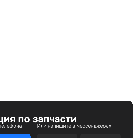
Land Rover Freelander II (2006—2010) 2.2 TD AT (190
л.с.), Land Rover Freelander II рестайлинг (2010—
2012) 2.2 TD AT (190 л.с.), Land Rover Freelander II
рестайлинг 2 (2012—2014) 2.2 TD AT (190 л.с.)
Дизель
Полный
Автомат
190 л.с.
2.2 л
Внедорожник
5
ция по запчасти
 телефона
Или напишите в мессенджерах