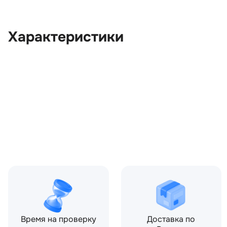
Характеристики
OEM:
LR002589
ОЕМ заменителей:
6G926K863BD, 6G926K86
Цвет:
Серый
Производитель:
LAND ROVER
Запчасть:
Оригинал
Год авто:
2013
Время на проверку
Доставка по