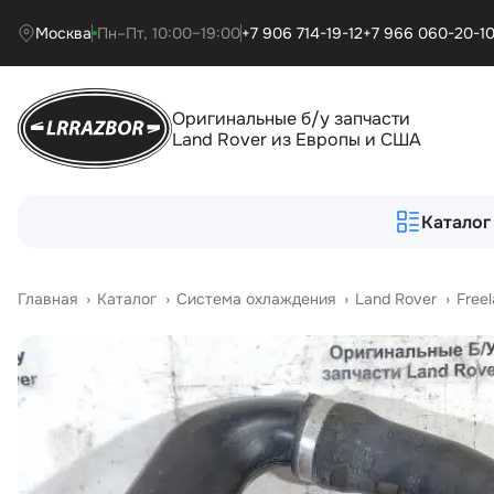
Москва
Пн–Пт, 10:00–19:00
+7 906 714-19-12
+7 966 060-20-1
Оригинальные б/у запчасти
Land Rover из Европы и США
Каталог
Главная
›
Катало
›
Система охлаждения
›
Land Rover
›
Free