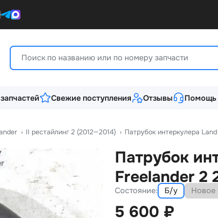
0
 запчастей
Свежие поступления
Отзывы
Помощь
lander
›
II рестайлинг 2 (2012—2014)
›
Патрубок интеркулера Land 
Патрубок ин
Freelander 2 
Состояние:
Б/у
Новое
5 600
₽