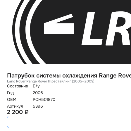
Патрубок системы охлаждения Range Rove
Land Rover Range Rover III рестайлинг (2005—2009)
Состояние
Б/у
Год
2006
OEM
PCH501870
Артикул
5396
2 200 ₽