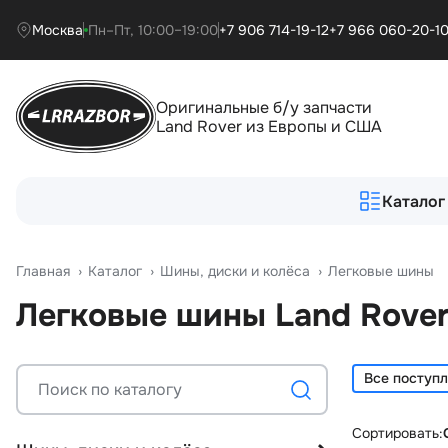
Москва
Пн–Пт, 10:00–19:00
+7 906 714-19-12
+7 966 060-20-1
Оригинальные б/у запчасти
Land Rover из Европы и США
Каталог
Главная
›
Катало
›
Шины, диски и колёса
›
Легковые шины
Легковые шины Land Rove
Все поступ
Сортировать: