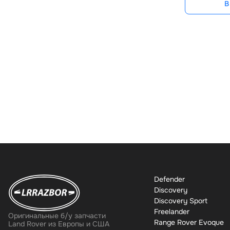
В
Defender
Discovery
Discovery Sport
Freelander
Оригинальные б/у запчасти
Range Rover Evoque
Land Rover из Европы и США