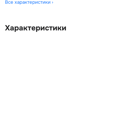
Все характеристики ›
Характеристики
OEM:
LR035388
ОЕМ заменителей:
CK5204268HA8PVJ,
CK5204268HB8PVJ
Цвет:
Черный
Производитель:
LAND ROVER
Запчасть:
Оригинал
Год авто:
2014
Совместимости:
Land Rover Range Rover
IV (2012—2017) 5.0 AT (510
л.с.), Land Rover Range
Rover IV рестайлинг (2017
—2022) 5.0 AT (510 л.с.)
Топливо:
Бензин
Привод:
Полный
Коробка ПП:
Автомат
Мощность двигателя:
510 л.с.
Объём двигателя:
5.0 л