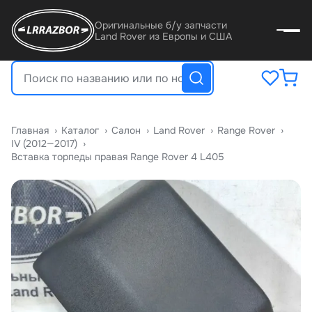
Оригинальные б/у запчасти
Land Rover из Европы и США
Главная
›
Катало
›
Салон
›
Land Rover
›
Range Rover
›
IV (2012—2017)
›
Вставка торпеды правая Range Rover 4 L405