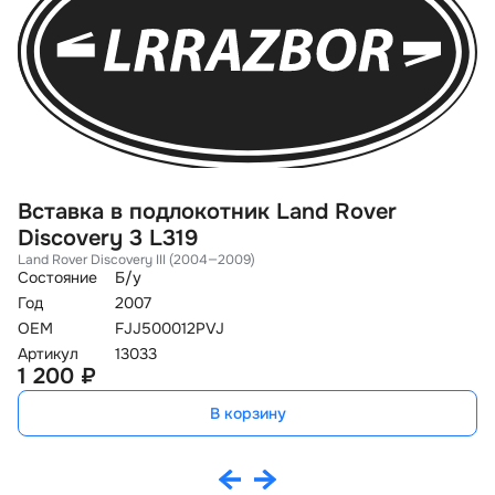
Вставка в подлокотник Land Rover
В
Discovery 3 L319
D
Land Rover Discovery III (2004—2009)
La
Состояние
Б/у
Со
Год
2007
Го
OEM
FJJ500012PVJ
O
Артикул
13033
Ар
1 200 ₽
1
В корзину