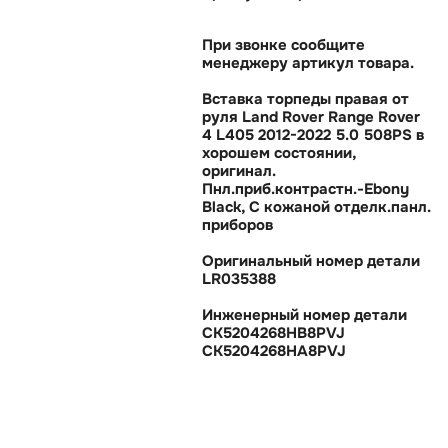
При звонке сообщите
менеджеру артикул товара.
Вставка торпеды правая от
руля Land Rover Range Rover
4 L405 2012-2022 5.0 508PS
хорошем состоянии,
оригинал.
Пнл.приб.контрастн.-Ebony
Black, С кожаной отделк.панл.
приборо
Оригинальный номер детали
LR035388
Инженерный номер детали
CK5204268HB8PVJ
CK5204268HA8PVJ