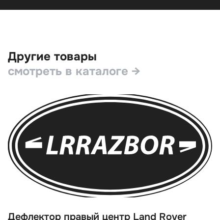
Другие товары
смотреть в каталоге →
Дефлектор правый центр Land Rover
Д