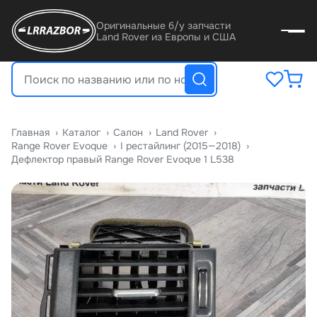
Оригинальные б/у запчасти
Land Rover из Европы и США
Главная
›
Катало
›
Салон
›
Land Rover
›
Range Rover Evoque
›
I рестайлинг (2015—2018)
›
Дефлектор правый Range Rover Evoque 1 L538