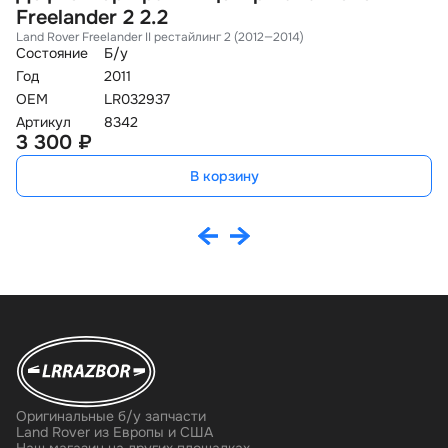
Freelander 2 2.2
F
Land Rover Freelander II рестайлинг 2 (2012—2014)
La
Состояние
Б/у
Со
Год
2011
Го
OEM
LR032937
O
Артикул
8342
Ар
3 300 ₽
2
В корзину
Оригинальные б/у запчасти
Land Rover из Европы и США