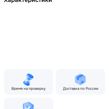
Характеристики
OEM:
LR093928
ОЕМ заменителей:
GJ32018B96AA,
GJ32018B96CA,
LR093955
Производитель:
LAND ROVER
Запчасть:
Оригинал
Год авто:
2018
Совместимости:
Land Rover Range Rover
Evoque I (2011—2015) 2.0
AT (290 л.с.), Land Rover
Range Rover Evoque I
рестайлинг (2015—2018)
2.0 AT (290 л.с.)
Время на проверку
Доставка по России