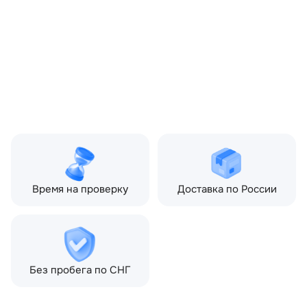
(160 л.с.), Land Rover
Freelander II рестайлин
2 (2012—2014) 2.2 TD AT
(160 л.с.)
Топливо:
Дизель
Привод:
Полный
Коробка ПП:
Автомат
Мощность двигателя:
160 л.с.
Объём двигателя:
2.2 л
Тип кузова:
Внедорожник
Кол-во дверей:
5
Время на проверку
Доставка по России
Без пробега по СНГ