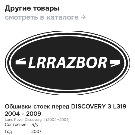
Другие товары
смотреть в каталоге →
Обшивки стоек перед DISCOVERY 3 L319
О
2004 - 2009
2
Land Rover Discovery III (2004—2009)
La
Состояние
Б/у
Со
Год
2007
Го