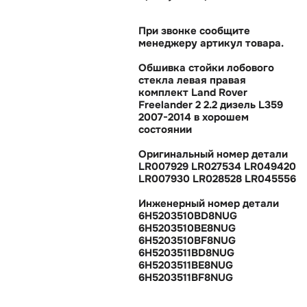
При звонке сообщите
менеджеру артикул товара.
Обшивка стойки лобового
стекла левая правая
комплект Land Rover
Freelander 2 2.2 дизель L359
2007-2014 в хорошем
состоянии
Оригинальный номер детали
LR007929 LR027534 LR049420
LR007930 LR028528 LR045556
Инженерный номер детали
6H5203510BD8NUG
6H5203510BE8NUG
6H5203510BF8NUG
6H5203511BD8NUG
6H5203511BE8NUG
6H5203511BF8NUG