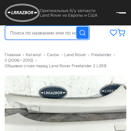
Оригинальные б/у запчасти
Land Rover из Европы и США
Главная
›
Катало
›
Салон
›
Land Rover
›
Freelander
›
II (2006—2010)
›
Обшивки стоек перед Land Rover Freelander 2 L359