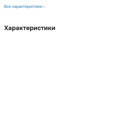
Все характеристики ›
Характеристики
OEM:
LR007929
ОЕМ заменителей:
6H5203510BD8NUG,
6H5203510BE8NUG,
6H5203510BF8NUG,
6H5203511BD8NUG,
6H5203511BE8NUG,
6H5203511BF8NUG,
LR007930, LR027534,
LR028528, LR045556,
LR049420
Цвет:
Черный
Производитель:
LAND ROVER
Запчасть:
Оригинал
Год авто:
2008
Совместимости:
Land Rover Freelander II
(2006—2010) 2.2 TD AT