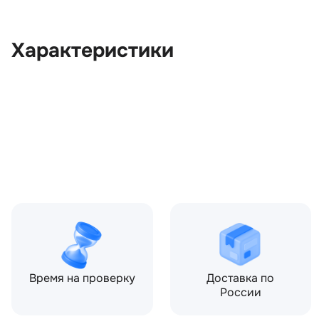
Характеристики
OEM:
QVB101472
ОЕМ заменителей:
1H5Z3K770AB
Производитель:
LAND ROVER
Запчасть:
Оригинал
Год авто:
2004
Время на проверку
Доставка по
России