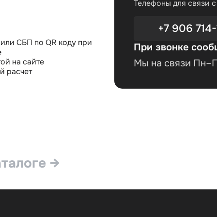
Телефоны для связи 
+7 906 714-
или СБП по QR коду при
При звонке сооб
е
ой на сайте
Мы на связи Пн–Пт
й расчет
аталоге →