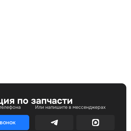
Land Rover Freelander I рестайлинг (2003—2006)
2.5 AT (177 л.с.)
Бензин
Полный
Автомат
177 л.с.
2.5 л
Внедорожник
5
ция по запчасти
 телефона
Или напишите в мессенджерах
звонок