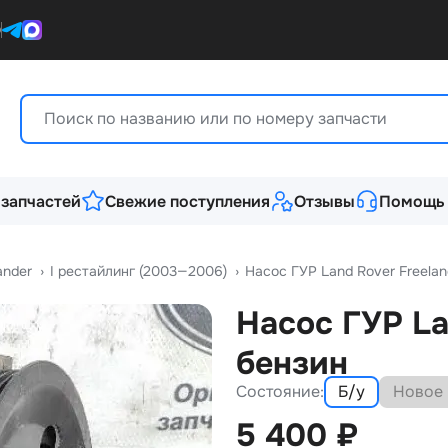
0
 запчастей
Свежие поступления
Отзывы
Помощь
ander
›
I рестайлинг (2003—2006)
›
Насос ГУР Land Rover Freeland
Насос ГУР Lan
ензин
Состояние:
Б/у
Новое
5 400
₽