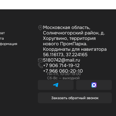
Московская область,
Солнечногорский район, д.
рат
Хоругвино, территория
ата
нового ПромПарка.
нформация
Координаты для навигатора
56.116173, 37.224165
5180742@mail.ru
+7 906 714-19-12
+7 966 060-20-10
Пн–Пт, 10:00–19:00
Сб-Вс — выходной
Заказать обратный звонок