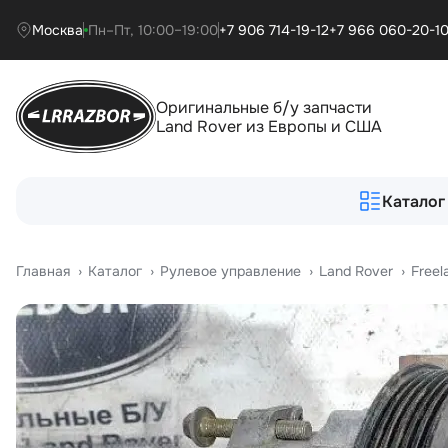
Москва
Пн–Пт, 10:00–19:00
+7 906 714-19-12
+7 966 060-20-1
Оригинальные б/у запчасти
Land Rover из Европы и США
Каталог
Главная
›
Катало
›
Рулевое управление
›
Land Rover
›
Freel