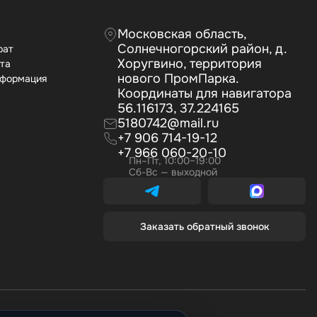
Московская область,
Солнечногорский район, д.
рат
Хоругвино, территория
ата
нового ПромПарка.
нформация
Координаты для навигатора
56.116173, 37.224165
5180742@mail.ru
+7 906 714-19-12
+7 966 060-20-10
Пн–Пт, 10:00–19:00
Сб-Вс — выходной
Заказать обратный звонок