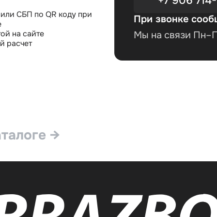
+7 906 714-
или СБП по QR коду при
При звонке сооб
е
ой на сайте
Мы на связи Пн–Пт
й расчет
аталоге →