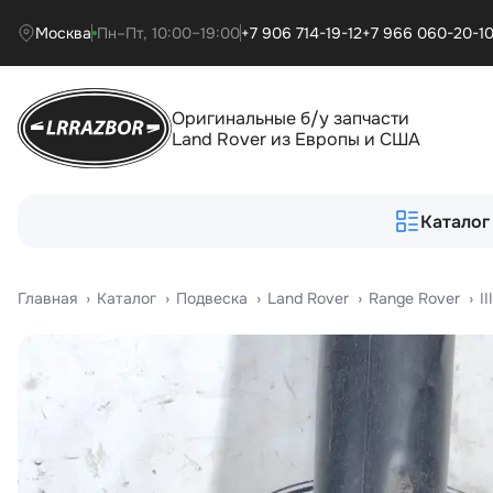
Москва
Пн–Пт, 10:00–19:00
+7 906 714-19-12
+7 966 060-20-1
Оригинальные б/у запчасти
Land Rover из Европы и США
Каталог
Главная
›
Катало
›
Подвеска
›
Land Rover
›
Range Rover
›
I