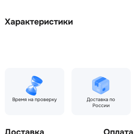
Характеристики
OEM:
RPD500760
ОЕМ заменителей:
7H425B694BB
Цвет:
Синий
Производитель:
LAND ROVER
Запчасть:
Оригинал
Год авто:
2007
Время на проверку
Доставка по
России
Доставка
Оплата