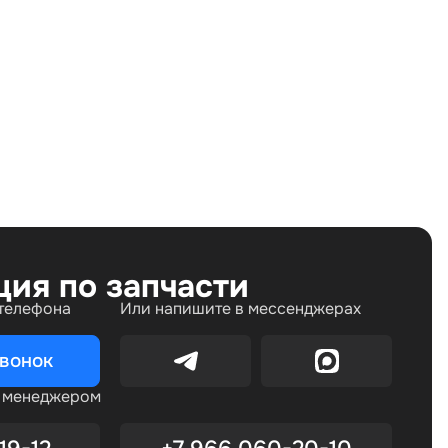
Land Rover Range Rover III (2002—2005) 3.6 TD AT
(272 л.с.), Land Rover Range Rover III рестайлин
(2005—2009) 3.6 TD AT (272 л.с.)
ция по запчасти
 телефона
Или напишите в мессенджерах
звонок
с менеджером