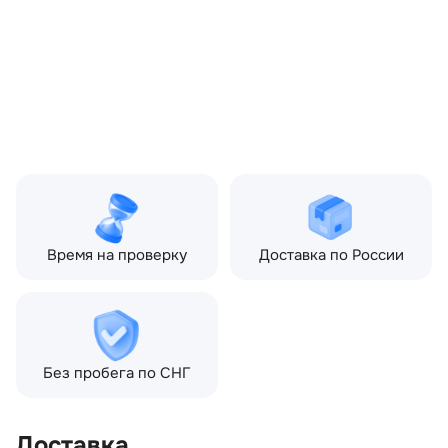
Land Rover Range Rover
III рестайлинг 2 (2009—
2012) 5.0 AT (510 л.с.)
Топливо:
Дизель
Привод:
Полный
Коробка ПП:
Автомат
Мощность двигателя:
313 л.с.
Объём двигателя:
4.4 л
Тип кузова:
Внедорожник
Кол-во дверей:
5
Время на проверку
Доставка по России
Без пробега по СНГ
Доставка