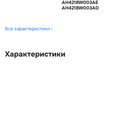
AH4218W003AE
AH4218W003AD
Все характеристики ›
Характеристики
OEM:
LR023580
ОЕМ заменителей:
AH4218W003AD,
AH4218W003AE,
AH4218W003AF,
LR012997, LR020528
Цвет:
Черный 820
Производитель:
LAND ROVER
Запчасть:
Оригинал
Год авто:
2009
Совместимости:
Land Rover Range Rover
III рестайлинг 2 (2009—
2012) 4.4 TD AT (313 л.с.),