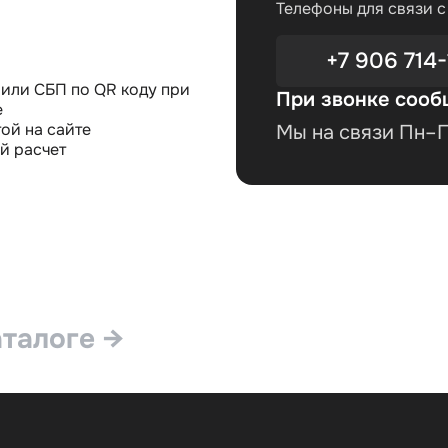
Телефоны для связи 
+7 906 714-
или СБП по QR коду при
При звонке сооб
е
ой на сайте
Мы на связи Пн–Пт
й расчет
аталоге →