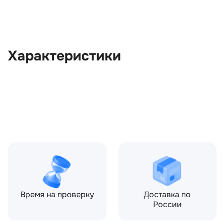
Характеристики
OEM:
LR060402
ОЕМ заменителей:
DPLA3C285CF, DPLA3C28
LR072215, LR087084
Цвет:
Серый
Производитель:
LAND ROVER
Запчасть:
Оригинал
Год авто:
2019
Время на проверку
Доставка по
России