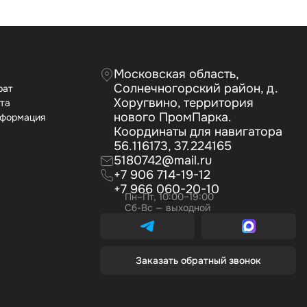
Московская область,
Солнечногорский район, д.
рат
Хоругвино, территория
ата
нового ПромПарка.
нформация
Координаты для навигатора
56.116173, 37.224165
5180742@mail.ru
+7 906 714-19-12
+7 966 060-20-10
Пн–Пт, 10:00–19:00
Сб-Вс — выходной
Заказать обратный звонок