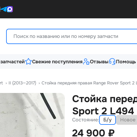
0
 запчастей
Свежие поступления
Отзывы
Помощь
rt
›
II (2013—2017)
›
Стойка передняя правая Range Rover Sport 2
Стойка перед
Sport 2 L494
Состояние:
Б/у
Новое
24 900
₽