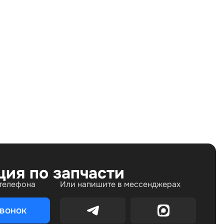
Land Rover Range Rover IV (2012—2017), Land Rover
Range Rover IV рестайлинг (2017—2022), Land Rover
Range Rover Sport II (2013—2017)
ция по запчасти
 телефона
Или напишите в мессенджерах
звонок