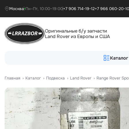
Москва
Пн–Пт, 10:00–19:00
+7 906 714-19-12
+7 966 060-20-1
Оригинальные б/у запчасти
Land Rover из Европы и США
Каталог
Главная
›
Катало
›
Подвеска
›
Land Rover
›
Range Rover Spo