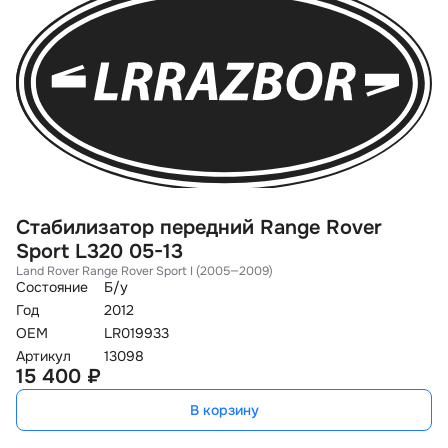
Стабилизатор передний Range Rover
С
Sport L320 05-13
L
Land Rover Range Rover Sport I (2005—2009)
La
Состояние
Б/у
Со
Год
2012
Го
OEM
LR019933
O
Артикул
13098
Ар
15 400 ₽
1
В корзину