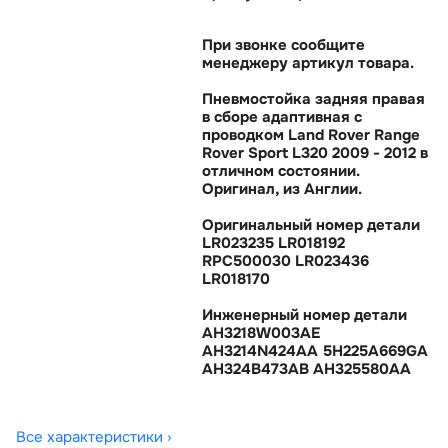
При звонке сообщите
менеджеру артикул товара.
Пневмостойка задняя правая
сборе адаптивная с
проводком Land Rover Range
Rover Sport L320 2009 - 2012
отличном состоянии.
Оригинал, из Англии.
Оригинальный номер детали
LR023235 LR018192
RPC500030 LR023436
LR018170
Инженерный номер детали
AH3218W003AE
AH3214N424AA 5H225A669GA
AH324B473AB AH325580AA
Все характеристики ›