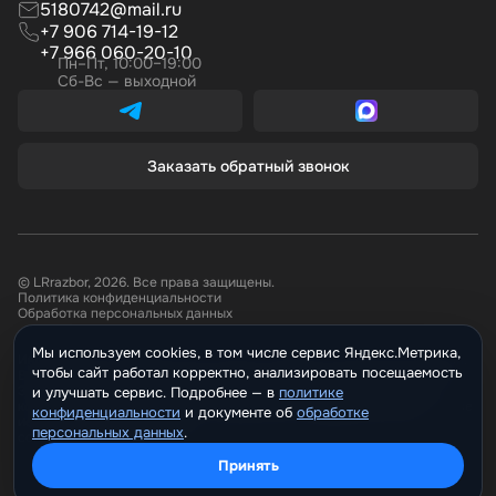
5180742@mail.ru
+7 906 714-19-12
+7 966 060-20-10
Пн–Пт, 10:00–19:00
Сб-Вс — выходной
Заказать обратный звонок
© LRrazbor, 2026. Все права защищены.
Политика конфиденциальности
Обработка персональных данных
Мы используем cookies, в том числе сервис Яндекс.Метрика,
Информация, размещённая на сайте не является публичной офертой.
чтобы сайт работал корректно, анализировать посещаемость
Все материалы данного сайта являются объектами авторского права.
Запрещается копирование, распространение (в том числе путем
и улучшать сервис. Подробнее —
политике
копирования на другие сайты и ресурсы в Интернете) или любое иное
конфиденциальности
и документе о
обработке
использование информации и объектов без предварительного
персональных данных
.
согласия правообладателя.
Принять