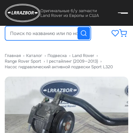
Оригинальные б/у запчасти
Land Rover из Европы и США
Главная
›
Катало
›
Подвеска
›
Land Rover
›
Range Rover Sport
›
I рестайлинг (2009—2013)
›
Насос гидравлический активной подвески Sport L320