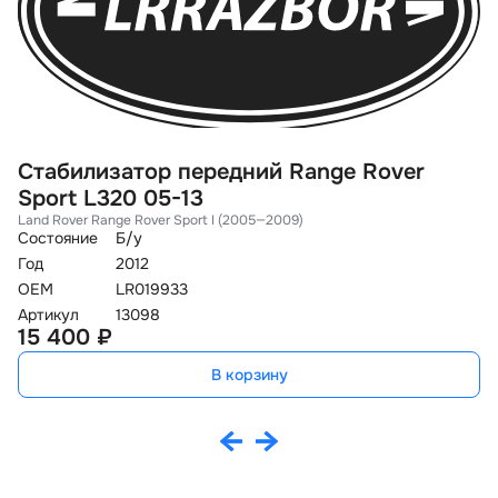
Стабилизатор передний Range Rover
С
Sport L320 05-13
L
Land Rover Range Rover Sport I (2005—2009)
La
Состояние
Б/у
Со
Год
2012
Го
OEM
LR019933
O
Артикул
13098
Ар
15 400 ₽
1
В корзину