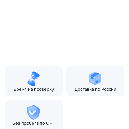
OEM:
LR001127
ОЕМ заменителей:
6H521109AB
Цвет:
Черный
Производитель:
LAND ROVER
Запчасть:
Оригинал
Год авто:
2011
Совместимости:
Land Rover Freelander II
(2006—2010), Land Rover
Freelander II рестайлин
(2010—2012), Land Rover
Freelander II рестайлин
2 (2012—2014)
Время на проверку
Доставка по России
Без пробега по СНГ