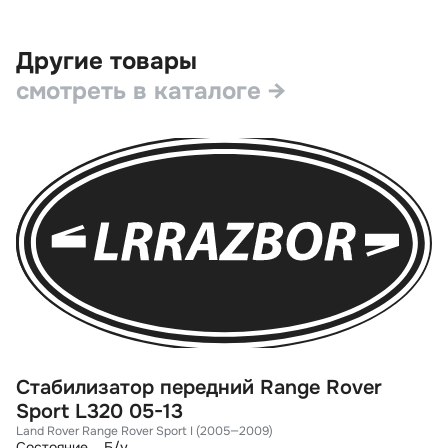
Другие товары
смотреть в каталоге →
Стабилизатор передний Range Rover
С
Sport L320 05-13
L
Land Rover Range Rover Sport I (2005—2009)
La
Состояние
Б/у
Со