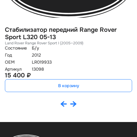
Стабилизатор передний Range Rover
С
Sport L320 05-13
L
Land Rover Range Rover Sport I (2005—2009)
La
Состояние
Б/у
Со
Год
2012
Го
OEM
LR019933
O
Артикул
13098
Ар
15 400 ₽
1
В корзину