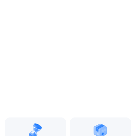
Цвет:
Серый
Производитель:
LAND ROVER
Запчасть:
Оригинал
Год авто:
2013
Совместимости:
Land Rover Freelander II
(2006—2010) 2.2 TD AT
(190 л.с.), Land Rover
Freelander II рестайлин
(2010—2012) 2.2 TD AT
(190 л.с.), Land Rover
Freelander II рестайлин
2 (2012—2014) 2.2 TD AT
(190 л.с.)
Топливо:
Дизель
Привод:
Полный
Коробка ПП:
Автомат
Мощность двигателя:
190 л.с.
Объём двигателя:
2.2 л
Тип кузова:
Внедорожник
Кол-во дверей:
5