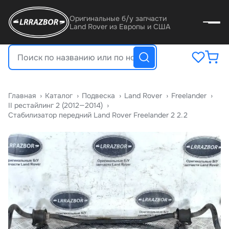
Оригинальные б/у запчасти
Land Rover из Европы и США
Главная
›
Катало
›
Подвеска
›
Land Rover
›
Freelander
›
II рестайлинг 2 (2012—2014)
›
Стабилизатор передний Land Rover Freelander 2 2.2