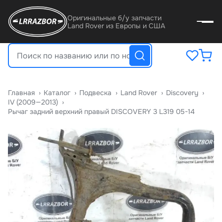
Оригинальные б/у запчасти
Land Rover из Европы и США
Главная
›
Катало
›
Подвеска
›
Land Rover
›
Discovery
›
IV (2009—2013)
›
Рычаг задний верхний правый DISCOVERY 3 L319 05-14