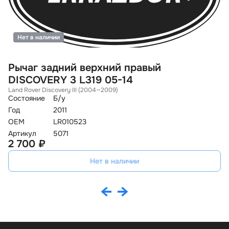
Нет в наличии
Рычаг задний верхний правый
Р
DISCOVERY 3 L319 05-14
D
Land Rover Discovery III (2004—2009)
La
Состояние
Б/у
Со
Год
2011
Го
OEM
LR010523
O
Артикул
5071
Ар
2 700 ₽
3
Нет в наличии