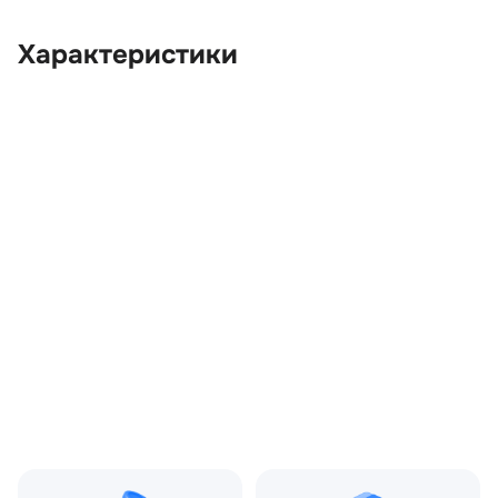
Характеристики
OEM:
LR010523
ОЕМ заменителей:
5H223406BA,
5H225B714BB,
6H225K742AB,
RGX500121, RGX500300
Цвет:
Серый
Производитель:
LAND ROVER
Запчасть:
Оригинал
Год авто:
2011
Совместимости:
Land Rover Discovery III
(2004—2009) 3.0 TD AT
(249 л.с.), Land Rover
Discovery IV (2009—2013)
3.0 TD AT (249 л.с.), Land
Rover Range Rover Sport I
(2005—2009), Land Rover
Range Rover Sport I
рестайлинг (2009—2013)