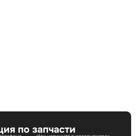
Land Rover Discovery III (2004—2009) 2.7 TD AT
(190 л.с.), Land Rover Discovery III (2004—2009) 3.0
TD AT (249 л.с.), Land Rover Discovery IV (2009—
2013) 2.7 TD AT (190 л.с.), Land Rover Discovery IV
(2009—2013) 3.0 TD AT (249 л.с.)
Дизель
Полный
Автомат
190 л.с.
2.7 л
Внедорожник
5
ция по запчасти