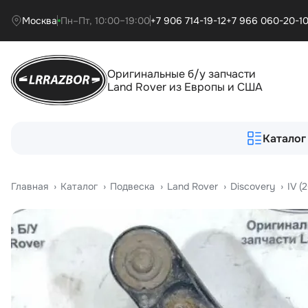
Москва
Пн–Пт, 10:00–19:00
+7 906 714-19-12
+7 966 060-20-1
Оригинальные б/у запчасти
Land Rover из Европы и США
Каталог
Главная
›
Катало
›
Подвеска
›
Land Rover
›
Discovery
›
IV (