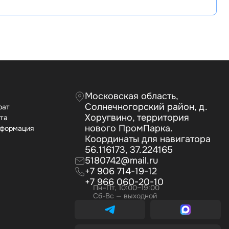
Московская область,
Солнечногорский район, д.
рат
Хоругвино, территория
ата
нового ПромПарка.
нформация
Координаты для навигатора
56.116173, 37.224165
5180742@mail.ru
+7 906 714-19-12
+7 966 060-20-10
Пн–Пт, 10:00–19:00
Сб-Вс — выходной