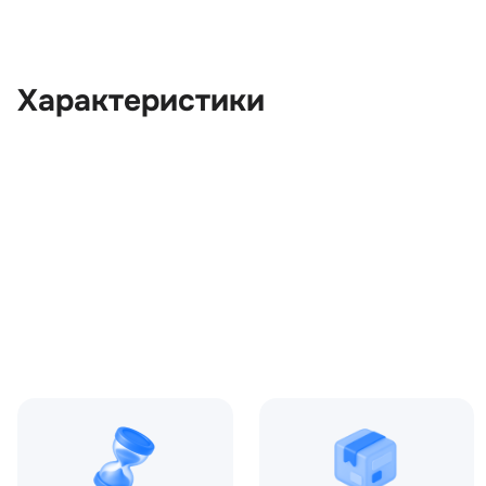
Характеристики
OEM:
LR014132
ОЕМ заменителей:
AH223084AB, AH223084AC
Цвет:
Серый
Производитель:
LAND ROVER
Запчасть:
Оригинал
Год авто:
2011