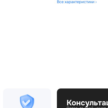
Все характеристики ›
Совместимости:
, LR051614
Топливо:
Привод:
Коробка ПП:
Мощность двигателя:
Объём двигателя:
Тип кузова:
Кол-во дверей:
Консульта