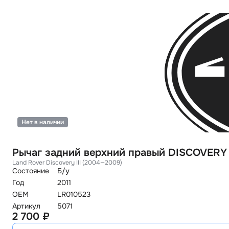
Нет в наличии
Рычаг задний верхний правый DISCOVERY 
Land Rover Discovery III (2004—2009)
Состояние
Б/у
Год
2011
OEM
LR010523
Артикул
5071
2 700 ₽