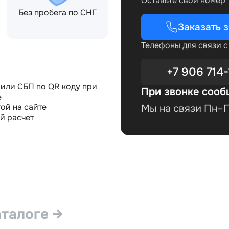
Оставьте свой номер
Без пробега по СНГ
Заказать 
Телефоны для связи 
+7 906 714-
или СБП по QR коду при
При звонке сооб
е
ой на сайте
Мы на связи Пн–Пт
й расчет
аталоге →