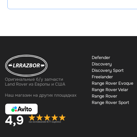
Defender
Discovery
Discovery Sport
Freelander
Оригинальные б/у запчасти
Range Rover Evoque
Land Rover из Европы и США
Range Rover Velar
Наш магазин на других площадках
Range Rover
Range Rover Sport
4,9
на основании 871 оценки