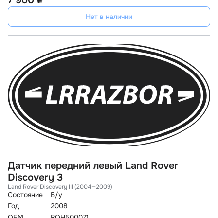
7 900 ₽
Нет в наличии
Датчик передний левый Land Rover
Discovery 3
Land Rover Discovery III (2004—2009)
Состояние
Б/у
Год
2008
OEM
RQH500071