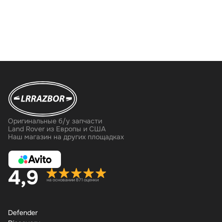
Оригинальные б/у запчасти
Land Rover из Европы и США
Наш магазин на других площадках
4,9
на основании 871 оценки
Defender