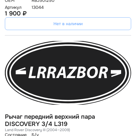
OEM
RBJ501250
Артикул
13044
1 900 ₽
Нет в наличии
Рычаг передний верхний пара
DISCOVERY 3/4 L319
Land Rover Discovery III (2004—2009)
Состояние
Б/у