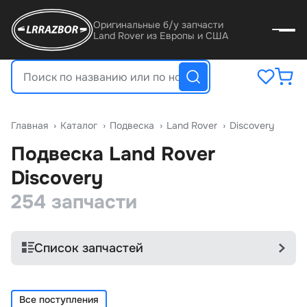
Оригинальные б/у запчасти
Land Rover из Европы и США
Главная
›
Катало
›
Подвеска
›
Land Rover
›
Discovery
Подвеска Land Rover
Discovery
254 запчасти
Список запчастей
Все поступления