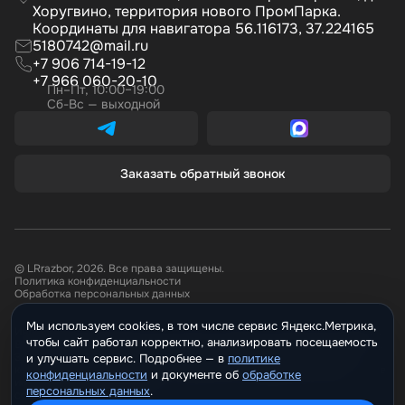
Хоругвино, территория нового ПромПарка.
Координаты для навигатора 56.116173, 37.224165
5180742@mail.ru
+7 906 714-19-12
+7 966 060-20-10
Пн–Пт, 10:00–19:00
Сб-Вс — выходной
Заказать обратный звонок
© LRrazbor, 2026. Все права защищены.
Политика конфиденциальности
Обработка персональных данных
Мы используем cookies, в том числе сервис Яндекс.Метрика,
Информация, размещённая на сайте не является публичной офертой.
чтобы сайт работал корректно, анализировать посещаемость
Все материалы данного сайта являются объектами авторского права.
Запрещается копирование, распространение (в том числе путем
и улучшать сервис. Подробнее —
политике
копирования на другие сайты и ресурсы в Интернете) или любое иное
конфиденциальности
и документе о
обработке
использование информации и объектов без предварительного
персональных данных
.
согласия правообладателя.