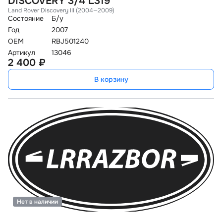
DISCOVERY 3/4 L319
Land Rover Discovery III (2004—2009)
Состояние
Б/у
Год
2007
OEM
RBJ501240
Артикул
13046
2 400 ₽
В корзину
Нет в наличии