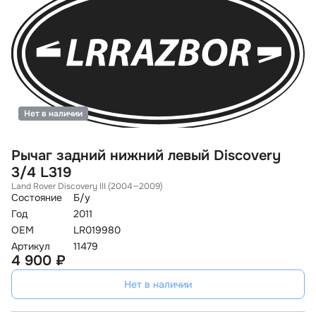
Нет в наличии
Рычаг задний нижний левый Discovery
3/4 L319
Land Rover Discovery III (2004—2009)
Состояние
Б/у
Год
2011
OEM
LR019980
Артикул
11479
4 900 ₽
Нет в наличии