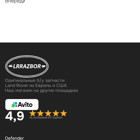
Вперёд
Оригинальные б/у запчасти
Land Rover из Европы и США
Наш магазин на других площадках
4,9
на основании 871 оценки
Defender