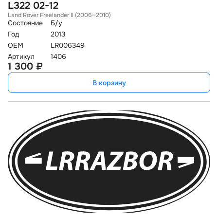
L322 02-12
Land Rover Freelander II (2006—2010)
Состояние
Б/у
Год
2013
OEM
LR006349
Артикул
1406
1 300 ₽
В корзину