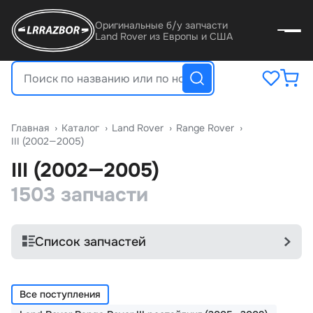
Оригинальные б/у запчасти
Land Rover из Европы и США
Главная
›
Катало
›
Land Rover
›
Range Rover
›
III (2002—2005)
III (2002—2005)
1503 запчасти
Список запчастей
Все поступления