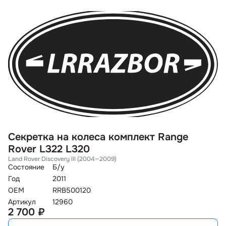
Секретка на колеса комплект Range
Rover L322 L320
Land Rover Discovery III (2004—2009)
Состояние
Б/у
Год
2011
OEM
RRB500120
Артикул
12960
2 700 ₽