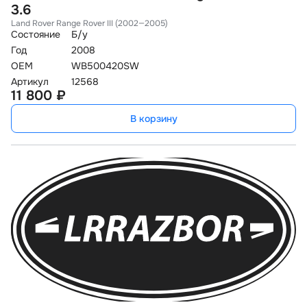
3.6
Land Rover Range Rover III (2002—2005)
Состояние
Б/у
Год
2008
OEM
WB500420SW
Артикул
12568
11 800 ₽
В корзину