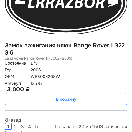
Замок зажигания ключ Range Rover L322
3.6
Land Rover Range Rover III (2002—2005)
Состояние
Б/у
Год
2006
OEM
WB500420SW
Артикул
12575
13 000 ₽
В корзину
Назад
1
2
3
4
5
Показаны 20 из 1503 запчастей