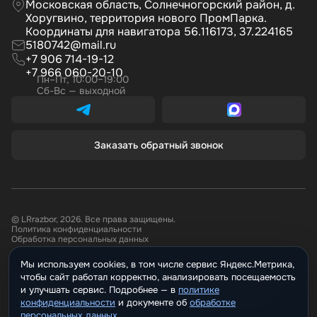
Московская область, Солнечногорский район, д.
Хоругвино, территория нового ПромПарка.
Координаты для навигатора 56.116173, 37.224165
5180742@mail.ru
+7 906 714-19-12
+7 966 060-20-10
Пн–Пт, 10:00–19:00
Сб-Вс — выходной
Заказать обратный звонок
© LRrazbor, 2026. Все права защищены.
Политика конфиденциальности
Обработка персональных данных
Мы используем cookies, в том числе сервис Яндекс.Метрика,
Информация, размещённая на сайте не является публичной офертой.
чтобы сайт работал корректно, анализировать посещаемость
Все материалы данного сайта являются объектами авторского права.
Запрещается копирование, распространение (в том числе путем
и улучшать сервис. Подробнее —
политике
копирования на другие сайты и ресурсы в Интернете) или любое иное
конфиденциальности
и документе о
обработке
использование информации и объектов без предварительного
персональных данных
.