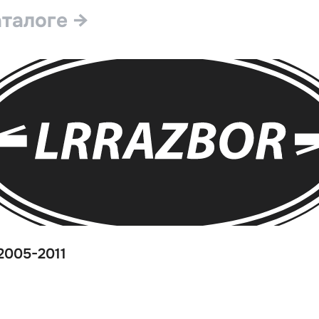
аталоге →
2005-2011