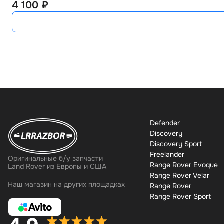
4 100 ₽
Defender
Discovery
Discovery Sport
Freelander
Оригинальные б/у запчасти
Range Rover Evoque
Land Rover из Европы и США
Range Rover Velar
Наш магазин на других площадках
Range Rover
Range Rover Sport