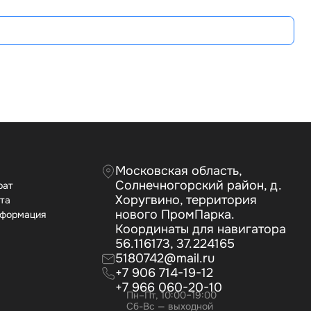
А
Московская область,
Солнечногорский район, д.
рат
Хоругвино, территория
ата
нового ПромПарка.
нформация
Координаты для навигатора
56.116173, 37.224165
5180742@mail.ru
+7 906 714-19-12
+7 966 060-20-10
Пн–Пт, 10:00–19:00
Сб-Вс — выходной