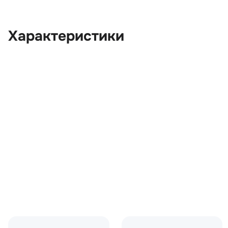
Характеристики
OEM:
KNB500013
ОЕМ заменителей:
4H2217N886AA
Цвет:
Серый
Производитель:
LAND ROVER
Запчасть:
Оригинал
Год авто:
2009