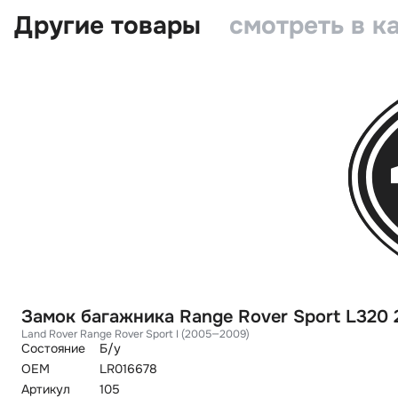
Другие товары
смотреть в к
Замок багажника Range Rover Sport L320 
Land Rover Range Rover Sport I (2005—2009)
Состояние
Б/у
OEM
LR016678
Артикул
105