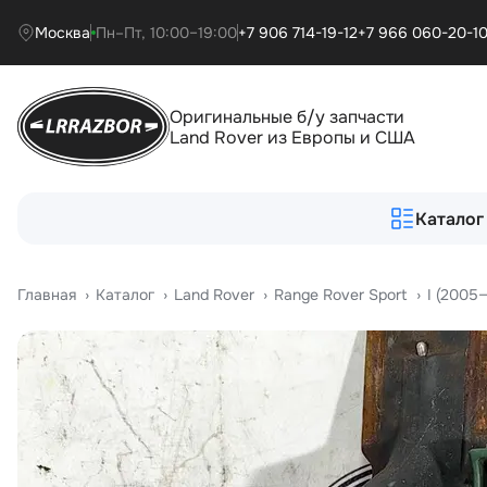
Москва
Пн–Пт, 10:00–19:00
+7 906 714-19-12
+7 966 060-20-1
Оригинальные б/у запчасти
Land Rover из Европы и США
Каталог
Главная
›
Катало
›
Land Rover
›
Range Rover Sport
›
I (2005