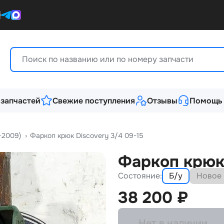
0
 запчастей
Свежие поступления
Отзывы
Помощь
—2009)
›
Фаркоп крюк Discovery 3/4 09-15
Фаркоп крюк 
Состояние:
Б/у
Новое
38 200
₽
Нет в наличии