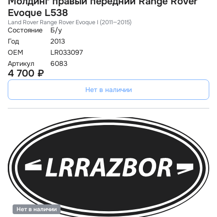
Молдинг правый передний Range Rover
Evoque L538
Land Rover Range Rover Evoque I (2011—2015)
Состояние
Б/у
Год
2013
OEM
LR033097
Артикул
6083
4 700 ₽
Нет в наличии
Нет в наличии