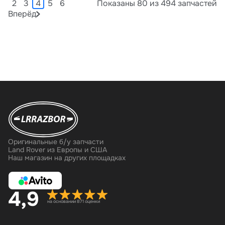
2
3
4
5
6
Показаны 80 из 494 запчастей
Вперёд
Оригинальные б/у запчасти
Land Rover из Европы и США
Наш магазин на других площадках
4,9
на основании 871 оценки