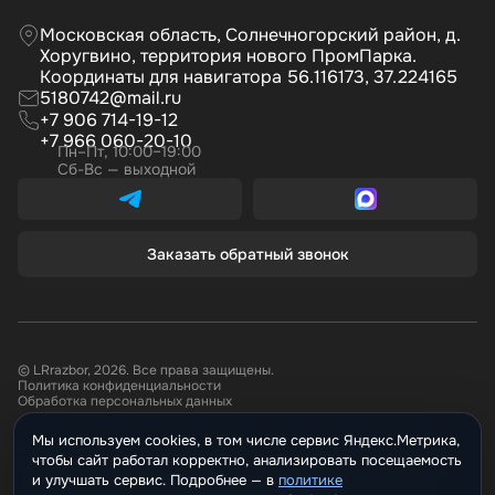
Московская область, Солнечногорский район, д.
Хоругвино, территория нового ПромПарка.
Координаты для навигатора 56.116173, 37.224165
5180742@mail.ru
+7 906 714-19-12
+7 966 060-20-10
Пн–Пт, 10:00–19:00
Сб-Вс — выходной
Заказать обратный звонок
© LRrazbor, 2026. Все права защищены.
Политика конфиденциальности
Обработка персональных данных
Мы используем cookies, в том числе сервис Яндекс.Метрика,
Информация, размещённая на сайте не является публичной офертой.
чтобы сайт работал корректно, анализировать посещаемость
Все материалы данного сайта являются объектами авторского права.
Запрещается копирование, распространение (в том числе путем
и улучшать сервис. Подробнее —
политике
копирования на другие сайты и ресурсы в Интернете) или любое иное