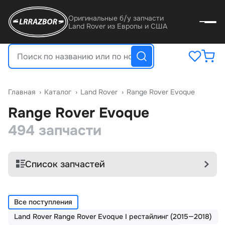
Оригинальные б/у запчасти
Land Rover из Европы и США
Главная
›
Катало
›
Land Rover
›
Range Rover Evoque
Range Rover Evoque
494 запчасти
Список запчастей
Все поступления
Land Rover Range Rover Evoque I рестайлинг (2015—2018)