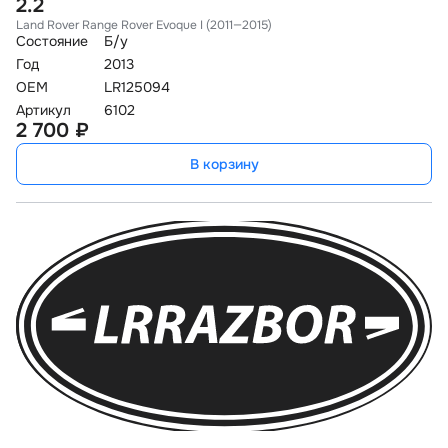
2.2
Land Rover Range Rover Evoque I (2011—2015)
Состояние
Б/у
Год
2013
OEM
LR125094
Артикул
6102
2 700 ₽
В корзину