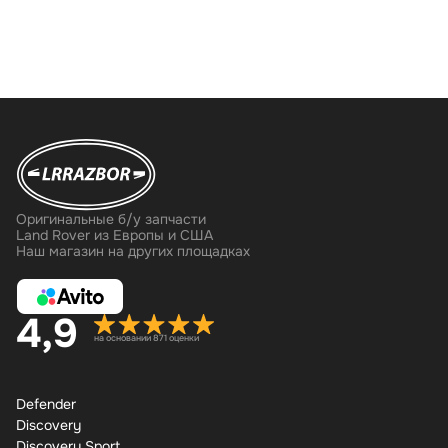
Оригинальные б/у запчасти
Land Rover из Европы и США
Наш магазин на других площадках
4,9
на основании 871 оценки
Defender
Discovery
Discovery Sport