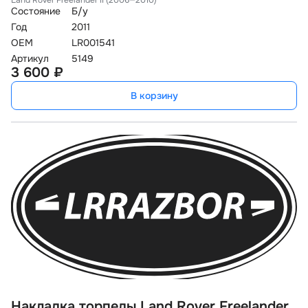
Land Rover Freelander II (2006—2010)
Состояние
Б/у
Год
2011
OEM
LR001541
Артикул
5149
3 600 ₽
В корзину
Накладка торпеды Land Rover Freelander