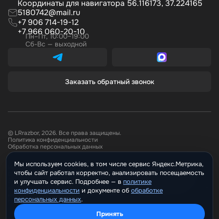
Координаты для навигатора 56.116173, 37.224165
5180742@mail.ru
+7 906 714-19-12
+7 966 060-20-10
Пн–Пт, 10:00–19:00
Сб-Вс — выходной
Заказать обратный звонок
© LRrazbor, 2026. Все права защищены.
Политика конфиденциальности
Обработка персональных данных
Мы используем cookies, в том числе сервис Яндекс.Метрика,
Информация, размещённая на сайте не является публичной офертой.
чтобы сайт работал корректно, анализировать посещаемость
Все материалы данного сайта являются объектами авторского права.
Запрещается копирование, распространение (в том числе путем
и улучшать сервис. Подробнее —
политике
копирования на другие сайты и ресурсы в Интернете) или любое иное
конфиденциальности
и документе о
обработке
использование информации и объектов без предварительного
персональных данных
.
согласия правообладателя.
Принять