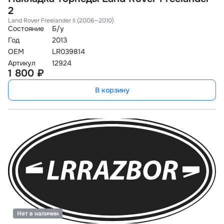
2
Land Rover Freelander II (2006—2010)
Состояние
Б/у
Год
2013
OEM
LR039814
Артикул
12924
1 800 ₽
В корзину
Нет в наличии