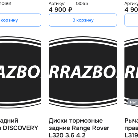
10661
Артикул
13055
Артик
4 900 ₽
4 90
 корзину
В корзину
Нет 
задний
Диски тормозные
Рыч
л DISCOVERY
задние Range Rover
пра
L320 3.6 4.2
L319