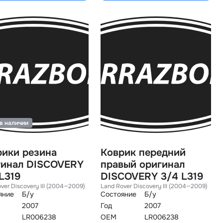
в наличии
рики резина
Коврик передний
гинал DISCOVERY
правый оригинал
L319
DISCOVERY 3/4 L319
ver Discovery III (2004—2009)
Land Rover Discovery III (2004—2009)
яние
Б/у
Состояние
Б/у
2007
Год
2007
LR006238
OEM
LR006238