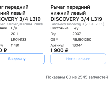
аг передний
Рычаг передний
ний левый
нижний левый
COVERY 3/4 L319
DISCOVERY 3/4 L319
ver Discovery III (2004—2009)
Land Rover Discovery III (2004—2009)
яние
Б/у
Состояние
Б/у
2011
Год
2007
LR014133
OEM
RBJ501250
ул
11481
Артикул
13044
0 ₽
1 900 ₽
В корзину
Нет в наличии
Показаны 60 из 2545 запчастей