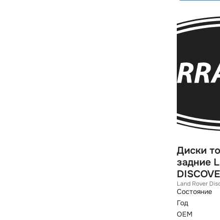
Диски т
задние L
DISCOVE
Land Rover Dis
Состояние
Год
OEM