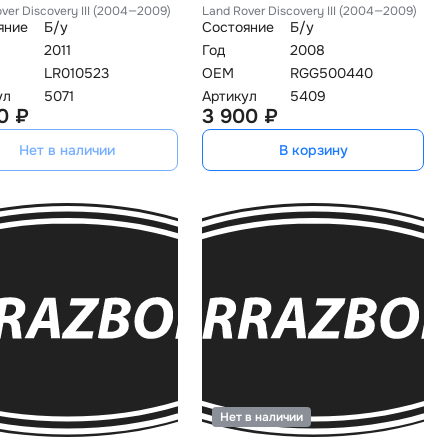
ver Discovery III (2004—2009)
Land Rover Discovery III (2004—2009)
яние
Б/у
Состояние
Б/у
2011
Год
2008
LR010523
OEM
RGG500440
ул
5071
Артикул
5409
0 ₽
3 900 ₽
Нет в наличии
В корзину
Нет в наличии