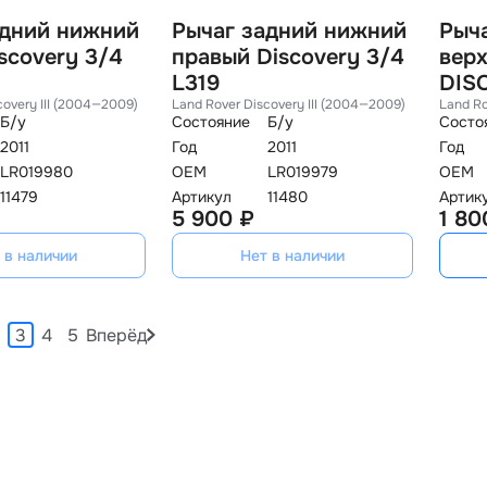
адний нижний
Рычаг задний нижний
Рыч
scovery 3/4
правый Discovery 3/4
ерх
L319
DIS
covery III (2004—2009)
Land Rover Discovery III (2004—2009)
Land Ro
Б/у
Состояние
Б/у
Состо
2011
Год
2011
Год
LR019980
OEM
LR019979
OEM
11479
Артикул
11480
Артик
5 900 ₽
1 80
 в наличии
Нет в наличии
3
4
5
Вперёд