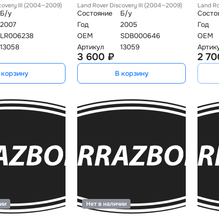
covery III (2004—2009)
Land Rover Discovery III (2004—2009)
Land Ro
Б/у
Состояние
Б/у
Состо
2007
Год
2005
Год
LR006238
OEM
SDB000646
OEM
13058
Артикул
13059
Артик
3 600 ₽
2 70
 корзину
В корзину
чии
Нет в наличии