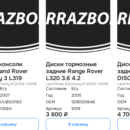
консоли
Диски тормозные
Дис
and Rover
задние Range Rover
задн
y 3 L319
L320 3.6 4.2
DIS
covery III (2004—2009)
Land Rover Discovery III (2004—2009)
Land Ro
Б/у
Состояние
Б/у
Состо
2007
Год
2005
Год
VUB501160
OEM
SDB000646
OEM
13064
Артикул
9319
Артик
3 600 ₽
4 70
 корзину
В корзину