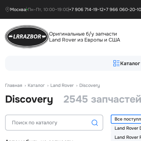
Москва
Пн–Пт, 10:00–19:00
+7 906 714-19-12
+7 966 060-20-1
Оригинальные б/у запчасти
Land Rover из Европы и США
Каталог
Главная
›
Катало
›
Land Rover
›
Discovery
Discovery
2545 запчасте
Все поступ
Land Rover 
Land Rover 