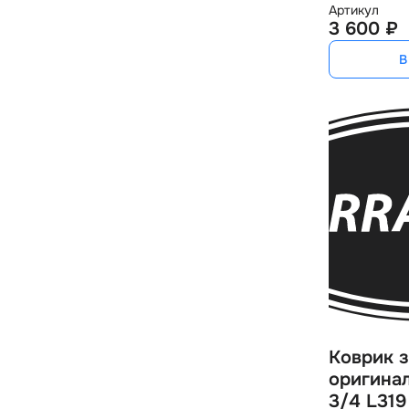
Артикул
3 600 ₽
В
Коврик 
оригина
3/4 L319