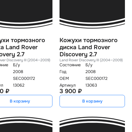
ухи тормозного
Кожухи тормозного
а Land Rover
диска Land Rover
overy 2.7
Discovery 2.7
ver Discovery III (2004—2009)
Land Rover Discovery III (2004—2009)
яние
Б/у
Состояние
Б/у
2008
Год
2008
SEC000172
OEM
SEC000172
ул
13062
Артикул
13063
0 ₽
3 900 ₽
В корзину
В корзину