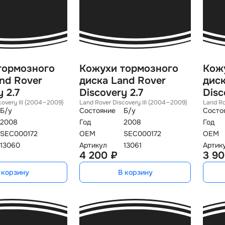
тормозного
Кожухи тормозного
Кож
nd Rover
диска Land Rover
диск
 2.7
Discovery 2.7
Disc
covery III (2004—2009)
Land Rover Discovery III (2004—2009)
Land Ro
Б/у
Состояние
Б/у
Состо
2008
Год
2008
Год
SEC000172
OEM
SEC000172
OEM
13060
Артикул
13061
Артик
4 200 ₽
3 90
 корзину
В корзину