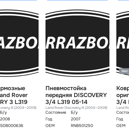
Нет 
ормозные
Пневмостойка
Ков
and Rover
передняя DISCOVERY
ори
RY 3 L319
3/4 L319 05-14
3/4 
covery III (2004—2009)
Land Rover Discovery III (2004—2009)
Land Ro
Б/у
Состояние
Б/у
Состо
2008
Год
2007
Год
SDB000636
OEM
RNB501250
OEM