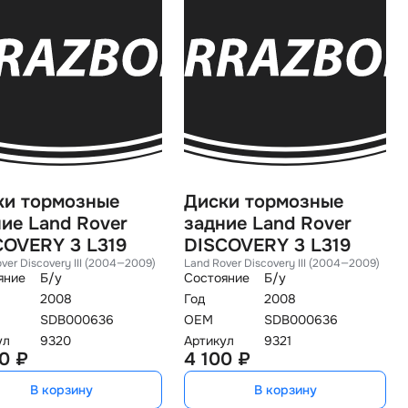
ки тормозные
Диски тормозные
ие Land Rover
задние Land Rover
COVERY 3 L319
DISCOVERY 3 L319
ver Discovery III (2004—2009)
Land Rover Discovery III (2004—2009)
яние
Б/у
Состояние
Б/у
2008
Год
2008
SDB000636
OEM
SDB000636
ул
9320
Артикул
9321
0 ₽
4 100 ₽
В корзину
В корзину